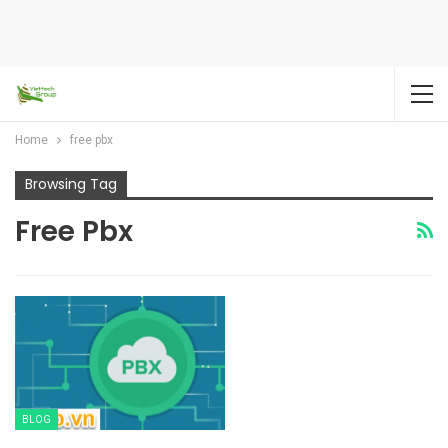
Home
free pbx
Browsing Tag
Free Pbx
BLOG