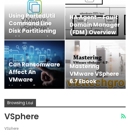
Using PartedUtil
HA Agent – Fault
Command Line
Domain Manager
Disk Partitioning
(FDM) Overview
Utility On ESXi
Can Ransomware
Mastering
Affect An
VMware VSphere
VMware
6.7 Ebook
Vsphere?
Browsing Loại
VSphere
VSphere