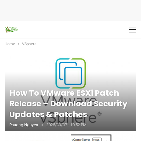
Home
VSphere
How To VMware ESXi Patch
Release – Download Security
Updates & Patches
Phuong.nguyen
2025/03/07 - 10:52 PM