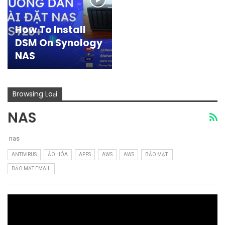
How To Install
DSM On Synology
NAS
Browsing Loại
NAS
nas
ANTIVIRUS
ẢO HÓA
APPS
AWS
AWS
BẢO MẬT
BẢO MẬT EMAIL