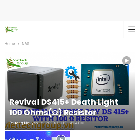
Home
NAS
Revival DS415+ Death Light
100 Ohms(Ω) Resistor
Phuong.nguyen
2020/11/13 - 4:04 PM