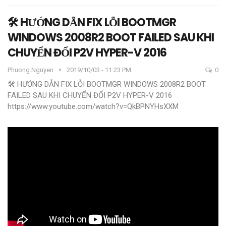
🛠️ HƯỚNG DẪN FIX LỖI BOOTMGR
WINDOWS 2008R2 BOOT FAILED SAU KHI
CHUYỂN ĐỔI P2V HYPER-V 2016
Phuong.nguyen
2019/10/03 - 11:23 PM
0
🛠️ HƯỚNG DẪN FIX LỖI BOOTMGR WINDOWS 2008R2 BOOT
FAILED SAU KHI CHUYỂN ĐỔI P2V HYPER-V 2016
https://www.youtube.com/watch?v=QkBPNYHsXXM