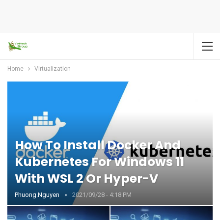
Home
Virtualization
How To Install Docker And
Kubernetes For Windows 11
With WSL 2 Or Hyper-V
Phuong.nguyen
2021/09/28 - 4:18 PM