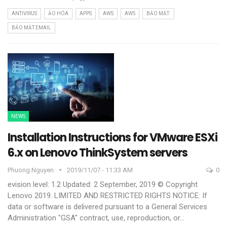
ANTIVIRUS
ẢO HÓA
APPS
AWS
AWS
BẢO MẬT
BẢO MẬT EMAIL
NEWS
Installation Instructions for VMware ESXi
6.x on Lenovo ThinkSystem servers
Phuong.nguyen
2019/11/07 - 11:33 AM
0
evision level: 1.2
Updated: 2 September, 2019
© Copyright
Lenovo 2019.
LIMITED AND RESTRICTED RIGHTS NOTICE: If
data or software is delivered pursuant to a General Services
Administration "GSA" contract, use, reproduction, or
…