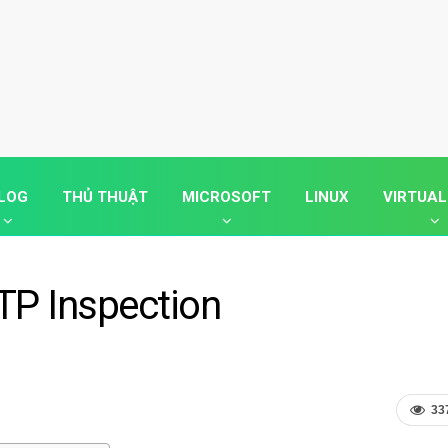
LOG
THỦ THUẬT
MICROSOFT
LINUX
VIRTUAL
TP Inspection
33