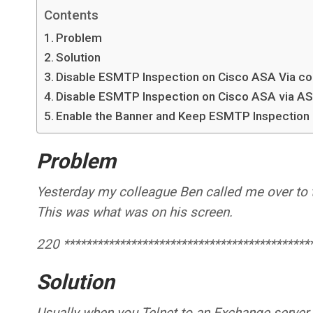
Contents
Problem
Solution
Disable ESMTP Inspection on Cisco ASA Via c
Disable ESMTP Inspection on Cisco ASA via 
Enable the Banner and Keep ESMTP Inspection
Problem
Yesterday my colleague Ben called me over to 
This was what was on his screen.
220 ********************************************
Solution
Usually when you Telnet to an Exchange server 