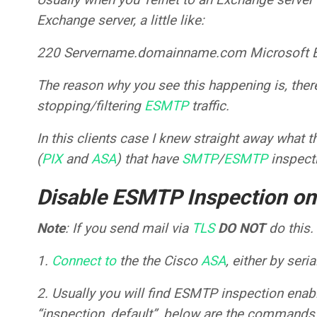
Exchange server, a little like:
220 Servername.domainname.com Microsoft ES
The reason why you see this happening is, ther
stopping/filtering
ESMTP
traffic.
In this clients case I knew straight away what t
(
PIX
and
ASA
) that have
SMTP
/
ESMTP
inspecti
Disable ESMTP Inspection on
Note
: If you send mail via
TLS
DO NOT
do this.
1.
Connect to
the the Cisco
ASA
, either by seri
2. Usually you will find ESMTP inspection enabl
“inspection_default”, below are the commands t