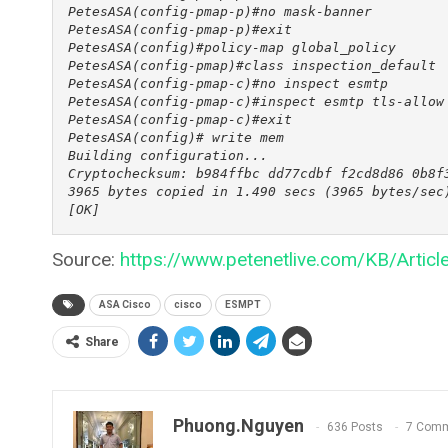
PetesASA(config-pmap-p)#no mask-banner

PetesASA(config-pmap-p)#exit

PetesASA(config)#policy-map global_policy 

PetesASA(config-pmap)#class inspection_default 

PetesASA(config-pmap-c)#no inspect esmtp

PetesASA(config-pmap-c)#inspect esmtp tls-allow 
PetesASA(config-pmap-c)#exit

PetesASA(config)# write mem

Building configuration...

Cryptochecksum: b984ffbc dd77cdbf f2cd8d86 0b8f3
3965 bytes copied in 1.490 secs (3965 bytes/sec)
Source:
https://www.petenetlive.com/KB/Artic
ASA Cisco
cisco
ESMPT
Share
Phuong.nguyen
636 Posts
7 Com