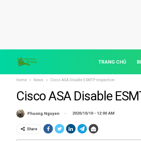
TRANG CHỦ
B
Home
News
Cisco ASA Disable ESMTP Inspection
Cisco ASA Disable ESM
2020/10/10 - 12:00 AM
Phuong.nguyen
Share