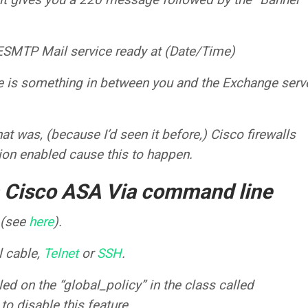
MTP Mail service ready at (Date/Time)
e is something in between you and the Exchange serve
hat was, (because I’d seen it before,) Cisco firewalls
on enabled cause this to happen.
 Cisco ASA Via command line
 (see
here
).
al cable,
Telnet
or
SSH
.
ed on the “global_policy” in the class called
o disable this feature.