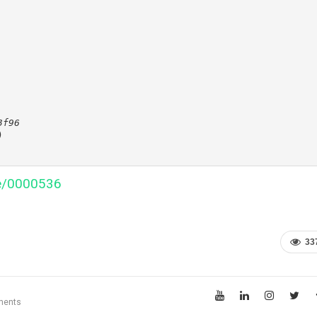


f96



le/0000536
33
ments