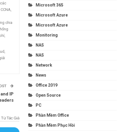
 các
Microsoft 365
, CCNA,
Microsoft Azure
ng chia
Microsoft Azure
thống
Monitoring
phí,
NAS
oud,
NAS
giải
Network
News
Office 2019
POST
and IP
Open Source
eaders
PC
Phần Mềm Office
Từ Tác Giả
Phần Mềm Phục Hồi