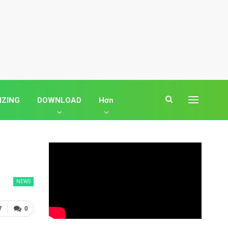
IZING
DOWNLOAD
Hơn
NEWS
7
0