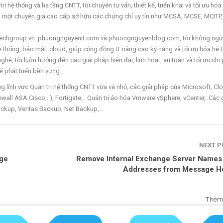
ị hệ thống và hạ tầng CNTT, tôi chuyên tư vấn, thiết kế, triển khai và tối ưu hóa
à một chuyên gia cao cấp sở hữu các chứng chỉ uy tín như MCSA, MCSE, MCITP
ettechgroup.vn .phuongnguyenit.com và phuongnguyenblog.com, tôi không ngừ
 hệ thống, bảo mật, cloud, giúp cộng đồng IT nâng cao kỹ năng và tối ưu hóa hệ 
hệ, tôi luôn hướng đến các giải pháp hiện đại, linh hoạt, an toàn và tối ưu chi 
 phát triển bền vững.
lĩnh vực Quản trị hệ thống CNTT vừa và nhỏ, các giải pháp của Microsoft, Cl
wall ASA Cisco,..), Fortigate,.. Quản trị ảo hóa Vmware vSphere, vCenter,..Các 
ckup, Veritas Backup, Net Backup,…
NEXT 
nge
Remove Internal Exchange Server Names 
Addresses from Message H
Thêm 