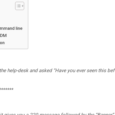
ommand line
ASDM
 on
the help-desk and asked “Have you ever seen this bef
*******
it gives you a 220 message followed by the “Banner” 