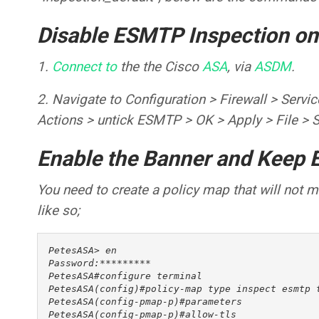
Disable ESMTP Inspection o
1.
Connect to
the the Cisco
ASA
, via
ASDM
.
2. Navigate to Configuration > Firewall > Servi
Actions > untick ESMTP > OK > Apply > File > S
Enable the Banner and Keep 
You need to create a policy map that will not 
like so;
PetesASA> en

Password:*********

PetesASA#configure terminal

PetesASA(config)#policy-map type inspect esmtp t
PetesASA(config-pmap-p)#parameters

PetesASA(config-pmap-p)#allow-tls
