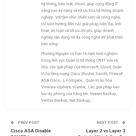
hệ thống, bảo mật, cloud, giúp cộng đồng IT
nâng cao kỹ năng và tối ưu hóa hệ thống doanh
nghiệp. Với tầm nhìn chiến lược về công nghệ,
tôi luôn hướng đến các giải pháp hiện đại, linh
hoạt, an toàn và tối ưu chi phí, giúp doanh
nghiệp tận dụng tối đa công nghệ để phát triển
bền vững.
Phương Nguyễn có hơn 16 năm kinh nghiệm
trong lĩnh vực Quản trị hệ thống CNTT vừa và
nhỏ, các giải pháp của Microsoft, Cloud, Quản
trị hạ tầng mạng Cisco (Router, Swicth, FIrewall
ASA Cisco,..), Fortigate,.. Quản trị ảo hóa
Vmware vSphere, vCenter,..Các giải pháp sao
lưu dự phòng của hãng lớn: Veeam Backup,
Veritas Backup, Net Backup,…
PREV POST
NEXT POST
Cisco ASA Disable
Layer 2 vs Layer 3