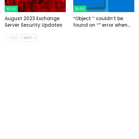
BLOG
BLOG
August 2023 Exchange
“Object ‘
‘ couldn’t be
Server Security Updates
found on ‘
‘” error when
…
PREV
NEXT