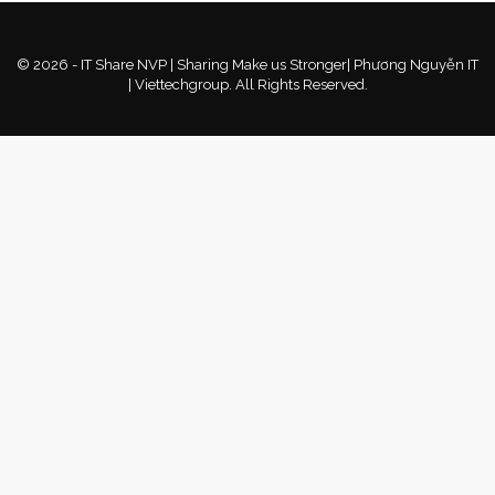
© 2026 - IT Share NVP | Sharing Make us Stronger| Phương Nguyễn IT
| Viettechgroup. All Rights Reserved.