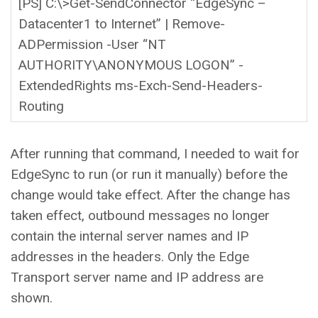
[PS] C:\>Get-SendConnector “EdgeSync –
Datacenter1 to Internet” | Remove-
ADPermission -User “NT
AUTHORITY\ANONYMOUS LOGON” -
ExtendedRights ms-Exch-Send-Headers-
Routing
After running that command, I needed to wait for
EdgeSync to run (or run it manually) before the
change would take effect. After the change has
taken effect, outbound messages no longer
contain the internal server names and IP
addresses in the headers. Only the Edge
Transport server name and IP address are
shown.