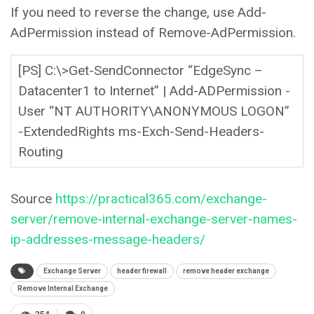
If you need to reverse the change, use Add-
AdPermission instead of Remove-AdPermission.
[PS] C:\>Get-SendConnector “EdgeSync –
Datacenter1 to Internet” | Add-ADPermission -
User “NT AUTHORITY\ANONYMOUS LOGON”
-ExtendedRights ms-Exch-Send-Headers-
Routing
Source
https://practical365.com/exchange-
server/remove-internal-exchange-server-names-
ip-addresses-message-headers/
Exchange Server
header firewall
remove header exchange
Remove Internal Exchange