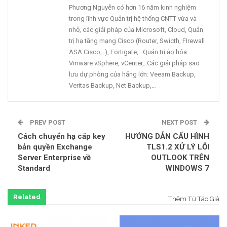
Phương Nguyễn có hơn 16 năm kinh nghiệm
trong lĩnh vực Quản trị hệ thống CNTT vừa và
nhỏ, các giải pháp của Microsoft, Cloud, Quản
trị hạ tầng mạng Cisco (Router, Swicth, FIrewall
ASA Cisco,..), Fortigate,.. Quản trị ảo hóa
Vmware vSphere, vCenter,..Các giải pháp sao
lưu dự phòng của hãng lớn: Veeam Backup,
Veritas Backup, Net Backup,…
PREV POST
NEXT POST
Cách chuyển hạ cấp key
HƯỚNG DẪN CẤU HÌNH
bản quyền Exchange
TLS1.2 XỬ LÝ LỖI
Server Enterprise về
OUTLOOK TRÊN
Standard
WINDOWS 7
Related
Thêm Từ Tác Giả