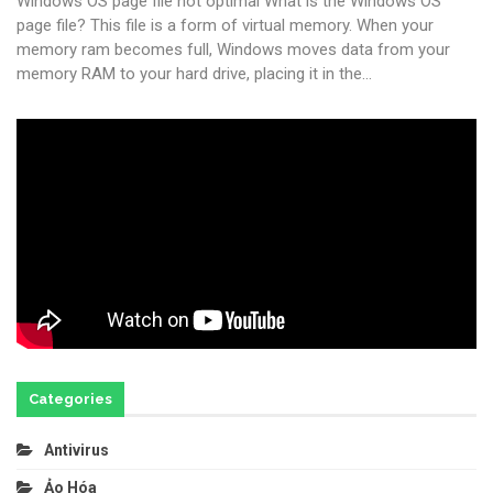
Windows OS page file not optimal
What is the Windows OS
page file?
This file is a form of virtual memory.
When your
memory ram becomes full, Windows moves data from your
memory RAM to your hard drive, placing it in the
…
Categories
Antivirus
Ảo Hóa