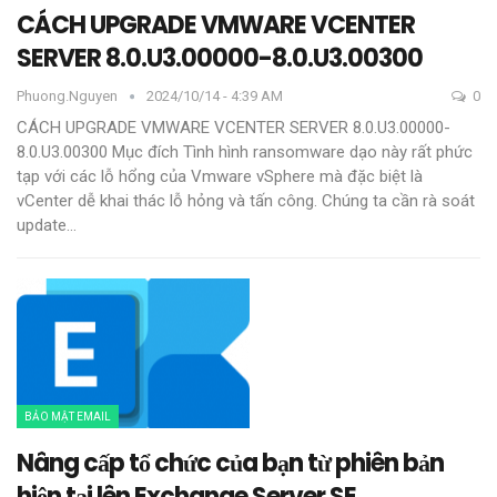
CÁCH UPGRADE VMWARE VCENTER
SERVER 8.0.U3.00000-8.0.U3.00300
Phuong.nguyen
2024/10/14 - 4:39 AM
0
CÁCH UPGRADE VMWARE VCENTER SERVER 8.0.U3.00000-
8.0.U3.00300
Mục đích
Tình hình ransomware dạo này rất phức
tạp với các lỗ hổng của Vmware vSphere mà đặc biệt là
vCenter dễ khai thác lỗ hỏng và tấn công. Chúng ta cần rà soát
update
…
BẢO MẬT EMAIL
Nâng cấp tổ chức của bạn từ phiên bản
hiện tại lên Exchange Server SE