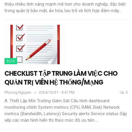
thiệu nhiều tính năng mạnh mẽ hơn cho doanh nghiệp, đặc biệt
trong quản lý bảo mật, ảo hóa, lưu trữ và tích hợp đám mây
…
BLOG
CHECKLIST TẬP TRUNG LÀM VIỆC CHO
QUẢN TRỊ VIÊN HỆ THỐNG/MẠNG
Phuong.nguyen
2024/10/31 - 9:47 PM
0
A. Thiết Lập Môi Trường Giám Sát
Cấu hình dashboard
monitoring chính
System metrics (CPU, RAM, Disk)
Network
metrics (Bandwidth, Latency)
Security alerts
Service status
Sắp
xếp các màn hình hiển thị theo mức độ ưu tiên
…