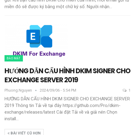
gửi. Khi bạn cấu hình DKIM cho miền của mình, mỗi email gửi từ
miền đó sẽ được ký bằng một chữ ký số. Người nhận
…
BẢO MẬT
HƯỚNG DẪN CẤU HÌNH DKIM SIGNER CHO
EXCHANGE SERVER 2019
Phuong.nguyen
2024/09/06 - 5:54 PM
1
HƯỚNG DẪN CẤU HÌNH DKIM SIGNER CHO EXCHANGE SERVER
2019
Thông tin
Tải về tại đây
https://github.com/Pro/dkim-
exchange/releases/latest
Cài đặt
Tải về và giải nén
Chọn
install
…
BÀI VIẾT CŨ HƠN