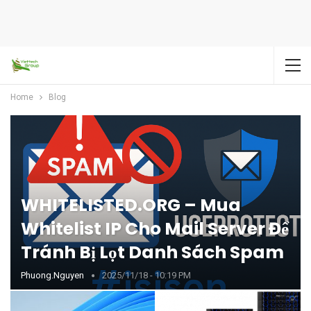
Home
Blog
WHITELISTED.ORG – Mua
Whitelist IP Cho Mail Server Để
Tránh Bị Lọt Danh Sách Spam
Phuong.nguyen
2025/11/18 - 10:19 PM