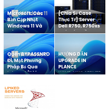
Microsoft: Các
[Chia Sẻ Case
Bản Cập Nhật
Thực Tế] Server
Windows 11 Và
Dell R750, R750xs
Windows Server
Phát Tiếng Ồn Lớn
2025 Có Thể…
Sau…
Quên BYPASSNRO
HƯỚNG DẪN
Đi, Một Phương
UPGRADE IN
Pháp Bỏ Qua
PLANCE
Internet/tài
WINDOWS SERVER
Khoản Mới Khi…
2019 LÊN
WINDOWS
SERVER…