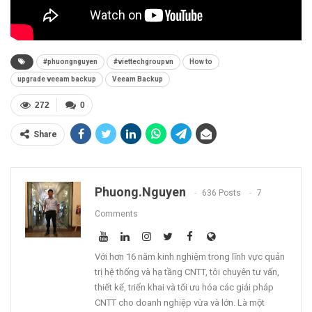
#phuongnguyen
#viettechgroupvn
How to
upgrade veeam backup
Veeam Backup
272
0
Share
Phuong.nguyen
636 Posts
7
Comments
Với hơn 16 năm kinh nghiệm trong lĩnh vực quản
trị hệ thống và hạ tầng CNTT, tôi chuyên tư vấn,
thiết kế, triển khai và tối ưu hóa các giải pháp
CNTT cho doanh nghiệp vừa và lớn. Là một