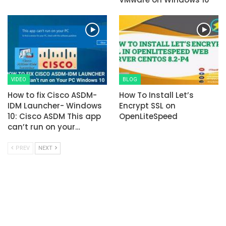
VIDEO
BLOG
How to fix Cisco ASDM-
How To Install Let’s
IDM Launcher- Windows
Encrypt SSL on
10: Cisco ASDM This app
OpenLiteSpeed
can’t run on your…
PREV
NEXT