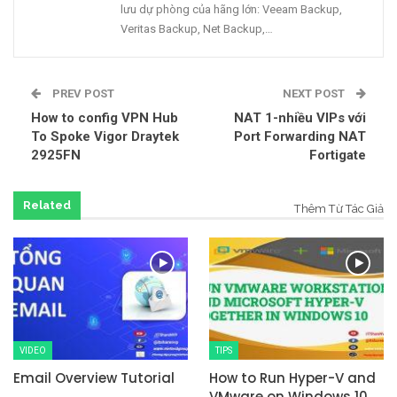
lưu dự phòng của hãng lớn: Veeam Backup,
Veritas Backup, Net Backup,…
PREV POST
NEXT POST
How to config VPN Hub
NAT 1-nhiều VIPs với
To Spoke Vigor Draytek
Port Forwarding NAT
2925FN
Fortigate
Related
Thêm Từ Tác Giả
VIDEO
TIPS
Email Overview Tutorial
How to Run Hyper-V and
VMware on Windows 10