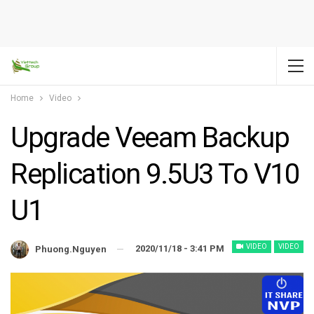
Home
Video
Upgrade Veeam Backup
Replication 9.5U3 To V10
U1
VIDEO
VIDEO
2020/11/18 - 3:41 PM
Phuong.nguyen