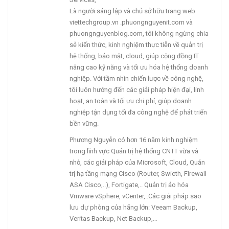
Là người sáng lập và chủ sở hữu trang web
viettechgroup.vn .phuongnguyenit.com và
phuongnguyenblog.com, tôi không ngừng chia
sẻ kiến thức, kinh nghiệm thực tiễn về quản trị
hệ thống, bảo mật, cloud, giúp cộng đồng IT
nâng cao kỹ năng và tối ưu hóa hệ thống doanh
nghiệp. Với tầm nhìn chiến lược về công nghệ,
tôi luôn hướng đến các giải pháp hiện đại, linh
hoạt, an toàn và tối ưu chi phí, giúp doanh
nghiệp tận dụng tối đa công nghệ để phát triển
bền vững.
Phương Nguyễn có hơn 16 năm kinh nghiệm
trong lĩnh vực Quản trị hệ thống CNTT vừa và
nhỏ, các giải pháp của Microsoft, Cloud, Quản
trị hạ tầng mạng Cisco (Router, Swicth, FIrewall
ASA Cisco,..), Fortigate,.. Quản trị ảo hóa
Vmware vSphere, vCenter,..Các giải pháp sao
lưu dự phòng của hãng lớn: Veeam Backup,
Veritas Backup, Net Backup,…