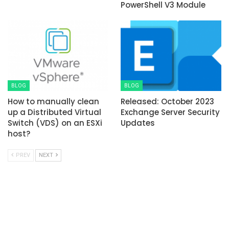
PowerShell V3 Module
BLOG
BLOG
How to manually clean
Released: October 2023
up a Distributed Virtual
Exchange Server Security
Switch (VDS) on an ESXi
Updates
host?
PREV
NEXT