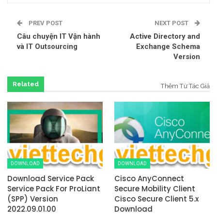
PREV POST
NEXT POST
Câu chuyện IT Vận hành
Active Directory and
và IT Outsourcing
Exchange Schema
Version
Related
Thêm Từ Tác Giả
DOWNLOAD
DOWNLOAD
Download Service Pack
Cisco AnyConnect
Service Pack For ProLiant
Secure Mobility Client
(SPP) Version
Cisco Secure Client 5.x
2022.09.01.00
Download