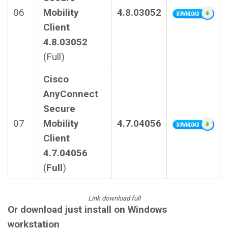
06
Mobility
4.8.03052
Client
4.8.03052
(Full)
Cisco
AnyConnect
Secure
07
Mobility
4.7.04056
Client
4.7.04056
(
Full
)
Link download full
Or download just install on Windows
workstation