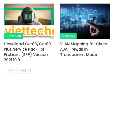
DOWNLOAD
ASA CISCO
Download Gen10/Gen10
VLAN Mapping for Cisco
Plus Service Pack For
ASA Firewall in
ProLiant (SPP) Version
Transparent Mode
2021.10.0
PREV
NEXT