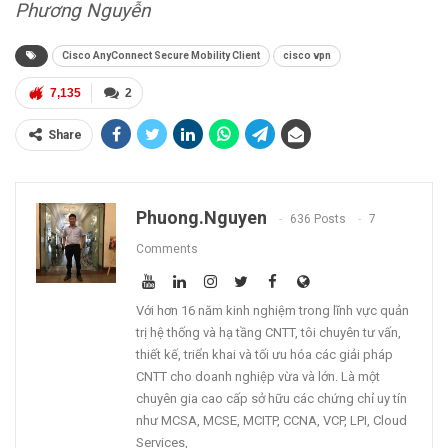
Phương Nguyễn
Cisco AnyConnect Secure Mobility Client
cisco vpn
7,135
2
Share
Phuong.nguyen
636 Posts
7
Comments
Với hơn 16 năm kinh nghiệm trong lĩnh vực quản
trị hệ thống và hạ tầng CNTT, tôi chuyên tư vấn,
thiết kế, triển khai và tối ưu hóa các giải pháp
CNTT cho doanh nghiệp vừa và lớn. Là một
chuyên gia cao cấp sở hữu các chứng chỉ uy tín
như MCSA, MCSE, MCITP, CCNA, VCP, LPI, Cloud
Services,