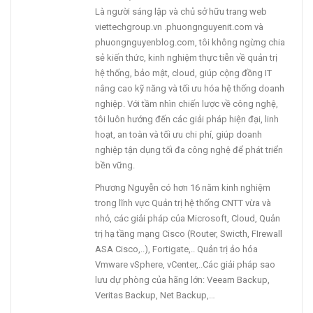
Là người sáng lập và chủ sở hữu trang web
viettechgroup.vn .phuongnguyenit.com và
phuongnguyenblog.com, tôi không ngừng chia
sẻ kiến thức, kinh nghiệm thực tiễn về quản trị
hệ thống, bảo mật, cloud, giúp cộng đồng IT
nâng cao kỹ năng và tối ưu hóa hệ thống doanh
nghiệp. Với tầm nhìn chiến lược về công nghệ,
tôi luôn hướng đến các giải pháp hiện đại, linh
hoạt, an toàn và tối ưu chi phí, giúp doanh
nghiệp tận dụng tối đa công nghệ để phát triển
bền vững.
Phương Nguyễn có hơn 16 năm kinh nghiệm
trong lĩnh vực Quản trị hệ thống CNTT vừa và
nhỏ, các giải pháp của Microsoft, Cloud, Quản
trị hạ tầng mạng Cisco (Router, Swicth, FIrewall
ASA Cisco,..), Fortigate,.. Quản trị ảo hóa
Vmware vSphere, vCenter,..Các giải pháp sao
lưu dự phòng của hãng lớn: Veeam Backup,
Veritas Backup, Net Backup,…