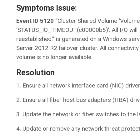
Symptoms Issue:
Event ID 5120
“Cluster Shared Volume ‘Volume1’
‘STATUS_IO_TIMEOUT(c00000b5)’. All I/O will te
reestablished.” is generated on a Windows se
Server 2012 R2 failover cluster. All connectivit
volume is no longer available.
Resolution
1. Ensure all network interface card (NIC) drive
2. Ensure all fiber host bus adapters (HBA) dri
3. Update the network or fiber switches to the l
4. Update or remove any network threat protectio