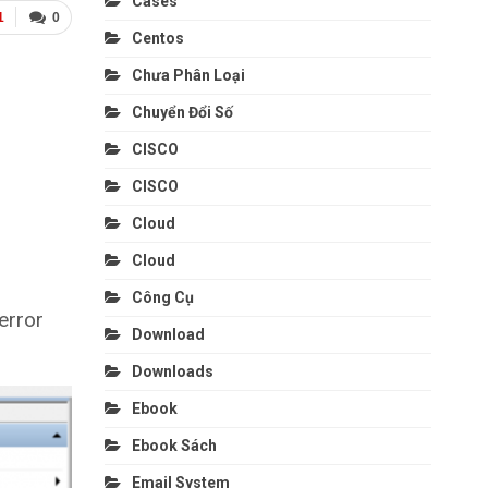
Cases
1
0
Centos
Chưa Phân Loại
Chuyển Đổi Số
CISCO
CISCO
Cloud
Cloud
Công Cụ
error
Download
Downloads
Ebook
Ebook Sách
Email System