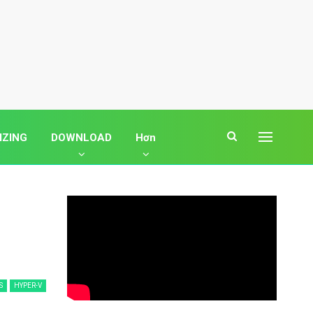
IZING
DOWNLOAD
Hơn
S
HYPER-V