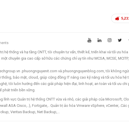
5,23
ments
ị hệ thống và hạ tầng CNTT, tôi chuyên tư vấn, thiết kế, triển khai và tối ưu hóa
à một chuyên gia cao cấp sở hữu các chứng chỉ uy tín như MCSA, MCSE, MCITP
ettechgroup.vn .phuongnguyenit.com và phuongnguyenblog.com, tôi không ngừ
 hệ thống, bảo mật, cloud, giúp cộng đồng IT nâng cao kỹ năng và tối ưu hóa hệ 
hệ, tôi luôn hướng đến các giải pháp hiện đại, linh hoạt, an toàn và tối ưu chi 
 phát triển bền vững.
lĩnh vực Quản trị hệ thống CNTT vừa và nhỏ, các giải pháp của Microsoft, Cl
wall ASA Cisco,..), Fortigate,.. Quản trị ảo hóa Vmware vSphere, vCenter,..Các 
ckup, Veritas Backup, Net Backup,…