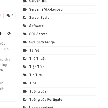
Server HPE
Server IBM X-Lenovo
1
0
Server System
Software
SQL Server
Sự Cố Exchange
 các
, CCNA,
Tải Về
Thủ Thuật
ng chia
thống
Tiện Tích
phí,
Tin Tức
oud,
Tips
giải
Tường Lửa
Tường Lửa Fortigate
Uncategorized