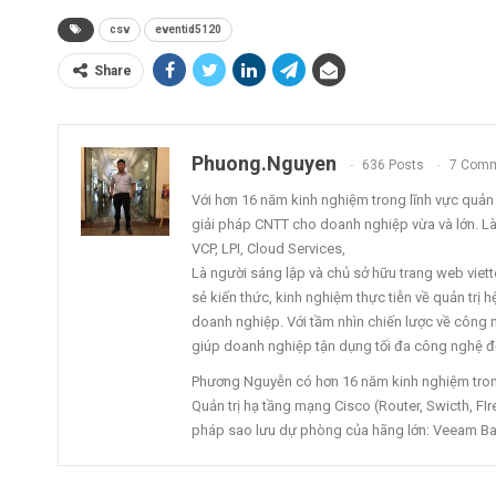
csv
eventid5120
Share
Phuong.nguyen
636 Posts
7 Com
Với hơn 16 năm kinh nghiệm trong lĩnh vực quản tr
giải pháp CNTT cho doanh nghiệp vừa và lớn. L
VCP, LPI, Cloud Services,
Là người sáng lập và chủ sở hữu trang web vi
sẻ kiến thức, kinh nghiệm thực tiễn về quản trị
doanh nghiệp. Với tầm nhìn chiến lược về công ng
giúp doanh nghiệp tận dụng tối đa công nghệ để
Phương Nguyễn có hơn 16 năm kinh nghiệm trong 
Quản trị hạ tầng mạng Cisco (Router, Swicth, FIre
pháp sao lưu dự phòng của hãng lớn: Veeam Ba