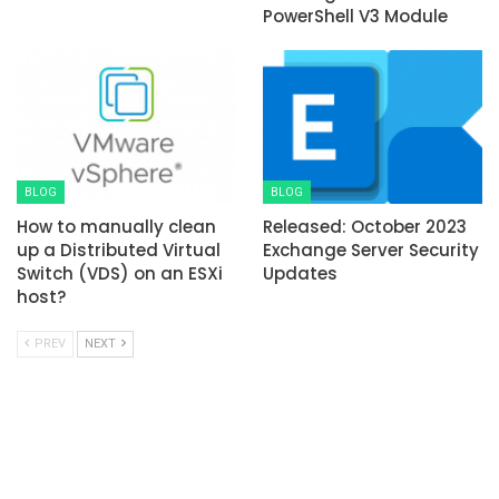
PowerShell V3 Module
BLOG
BLOG
How to manually clean
Released: October 2023
up a Distributed Virtual
Exchange Server Security
Switch (VDS) on an ESXi
Updates
host?
PREV
NEXT