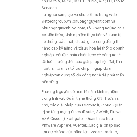
như MCSA, MCSE, MCITP, CCNA, VCP, LPI, Cloud
Services,
Là người sáng lập và chủ sở hữu trang web
viettechgroup.vn .phuongnguyenit.com và
phuongnguyenblog.com, tôi không ngừng chia
sẻ kiến thức, kinh nghiệm thực tiễn về quản trị
hệ thống, bảo mật, cloud, giúp cộng đồng IT
nâng cao kỹ năng và tối ưu hóa hệ thống doanh
nghiệp. Với tầm nhìn chiến lược về công nghệ,
tôi luôn hướng đến các giải pháp hiện đại, linh
hoạt, an toàn và tối ưu chi phí, giúp doanh
nghiệp tận dụng tối đa công nghệ để phát triển
bền vững.
Phương Nguyễn có hơn 16 năm kinh nghiệm
trong lĩnh vực Quản trị hệ thống CNTT vừa và
nhỏ, các giải pháp của Microsoft, Cloud, Quản
trị hạ tầng mạng Cisco (Router, Swicth, FIrewall
ASA Cisco,..), Fortigate,.. Quản trị ảo hóa
Vmware vSphere, vCenter,..Các giải pháp sao
lưu dự phòng của hãng lớn: Veeam Backup,