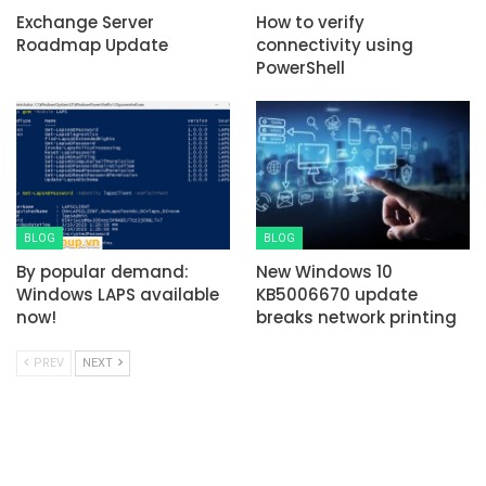
Exchange Server
How to verify
Roadmap Update
connectivity using
PowerShell
BLOG
BLOG
By popular demand:
New Windows 10
Windows LAPS available
KB5006670 update
now!
breaks network printing
PREV
NEXT