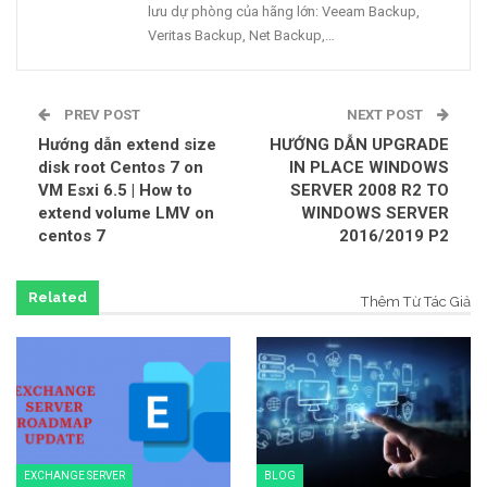
lưu dự phòng của hãng lớn: Veeam Backup,
Veritas Backup, Net Backup,…
PREV POST
NEXT POST
Hướng dẫn extend size
HƯỚNG DẪN UPGRADE
disk root Centos 7 on
IN PLACE WINDOWS
VM Esxi 6.5 | How to
SERVER 2008 R2 TO
extend volume LMV on
WINDOWS SERVER
centos 7
2016/2019 P2
Related
Thêm Từ Tác Giả
EXCHANGE SERVER
BLOG