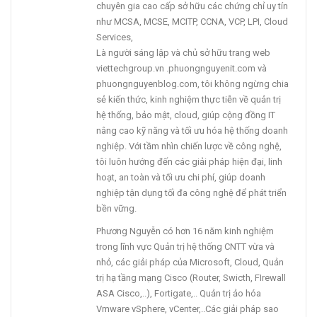
chuyên gia cao cấp sở hữu các chứng chỉ uy tín
như MCSA, MCSE, MCITP, CCNA, VCP, LPI, Cloud
Services,
Là người sáng lập và chủ sở hữu trang web
viettechgroup.vn .phuongnguyenit.com và
phuongnguyenblog.com, tôi không ngừng chia
sẻ kiến thức, kinh nghiệm thực tiễn về quản trị
hệ thống, bảo mật, cloud, giúp cộng đồng IT
nâng cao kỹ năng và tối ưu hóa hệ thống doanh
nghiệp. Với tầm nhìn chiến lược về công nghệ,
tôi luôn hướng đến các giải pháp hiện đại, linh
hoạt, an toàn và tối ưu chi phí, giúp doanh
nghiệp tận dụng tối đa công nghệ để phát triển
bền vững.
Phương Nguyễn có hơn 16 năm kinh nghiệm
trong lĩnh vực Quản trị hệ thống CNTT vừa và
nhỏ, các giải pháp của Microsoft, Cloud, Quản
trị hạ tầng mạng Cisco (Router, Swicth, FIrewall
ASA Cisco,..), Fortigate,.. Quản trị ảo hóa
Vmware vSphere, vCenter,..Các giải pháp sao