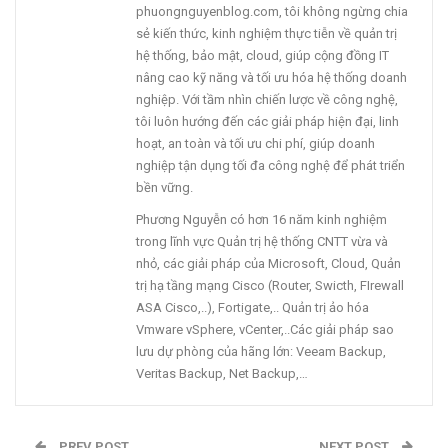
phuongnguyenblog.com, tôi không ngừng chia
sẻ kiến thức, kinh nghiệm thực tiễn về quản trị
hệ thống, bảo mật, cloud, giúp cộng đồng IT
nâng cao kỹ năng và tối ưu hóa hệ thống doanh
nghiệp. Với tầm nhìn chiến lược về công nghệ,
tôi luôn hướng đến các giải pháp hiện đại, linh
hoạt, an toàn và tối ưu chi phí, giúp doanh
nghiệp tận dụng tối đa công nghệ để phát triển
bền vững.
Phương Nguyễn có hơn 16 năm kinh nghiệm
trong lĩnh vực Quản trị hệ thống CNTT vừa và
nhỏ, các giải pháp của Microsoft, Cloud, Quản
trị hạ tầng mạng Cisco (Router, Swicth, FIrewall
ASA Cisco,..), Fortigate,.. Quản trị ảo hóa
Vmware vSphere, vCenter,..Các giải pháp sao
lưu dự phòng của hãng lớn: Veeam Backup,
Veritas Backup, Net Backup,…
PREV POST
NEXT POST