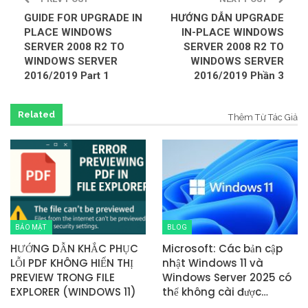
GUIDE FOR UPGRADE IN
HƯỚNG DẪN UPGRADE
PLACE WINDOWS
IN-PLACE WINDOWS
SERVER 2008 R2 TO
SERVER 2008 R2 TO
WINDOWS SERVER
WINDOWS SERVER
2016/2019 Part 1
2016/2019 Phần 3
Related
Thêm Từ Tác Giả
BẢO MẬT
BLOG
HƯỚNG DẪN KHẮC PHỤC
Microsoft: Các bản cập
LỖI PDF KHÔNG HIỂN THỊ
nhật Windows 11 và
PREVIEW TRONG FILE
Windows Server 2025 có
EXPLORER (WINDOWS 11)
thể không cài được…