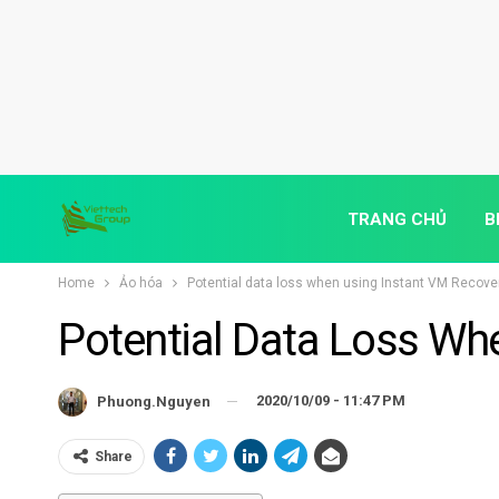
TRANG CHỦ
B
Home
Ảo hóa
Potential data loss when using Instant VM Recove
Potential Data Loss Wh
2020/10/09 - 11:47 PM
Phuong.nguyen
Share