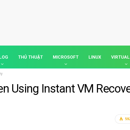
LOG
THỦ THUẬT
MICROSOFT
LINUX
VIRTUAL
ry
en Using Instant VM Recove
59