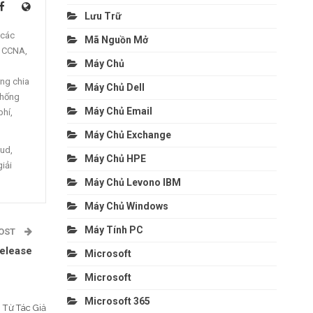
Lưu Trữ
 các
Mã Nguồn Mở
, CCNA,
Máy Chủ
ng chia
Máy Chủ Dell
thống
Máy Chủ Email
phí,
Máy Chủ Exchange
oud,
Máy Chủ HPE
giải
Máy Chủ Levono IBM
Máy Chủ Windows
Máy Tính PC
POST
Release
Microsoft
Microsoft
Microsoft 365
Từ Tác Giả