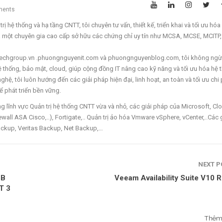
ments
ị hệ thống và hạ tầng CNTT, tôi chuyên tư vấn, thiết kế, triển khai và tối ưu hóa
à một chuyên gia cao cấp sở hữu các chứng chỉ uy tín như MCSA, MCSE, MCITP
ettechgroup.vn .phuongnguyenit.com và phuongnguyenblog.com, tôi không ngừ
 hệ thống, bảo mật, cloud, giúp cộng đồng IT nâng cao kỹ năng và tối ưu hóa hệ 
hệ, tôi luôn hướng đến các giải pháp hiện đại, linh hoạt, an toàn và tối ưu chi 
 phát triển bền vững.
lĩnh vực Quản trị hệ thống CNTT vừa và nhỏ, các giải pháp của Microsoft, Cl
wall ASA Cisco,..), Fortigate,.. Quản trị ảo hóa Vmware vSphere, vCenter,..Các 
ckup, Veritas Backup, Net Backup,…
NEXT 
5B
Veeam Availability Suite V10 
T 3
Thêm 