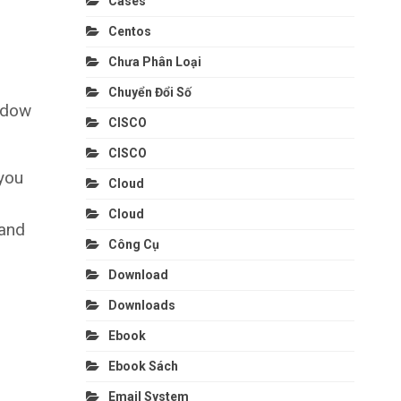
Cases
Centos
Chưa Phân Loại
Chuyển Đổi Số
indow
CISCO
CISCO
 you
Cloud
Cloud
 and
Công Cụ
Download
Downloads
Ebook
Ebook Sách
Email System