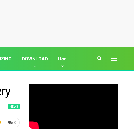
IZING
DOWNLOAD
Hơn
ry
NEWS
2
0