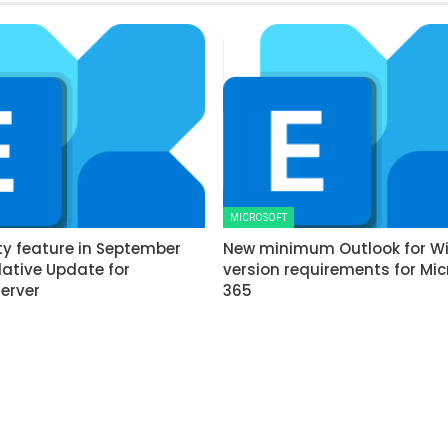
MICROSOFT
ty feature in September
New minimum Outlook for W
ative Update for
version requirements for Mic
erver
365