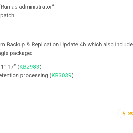
k “Run as administrator”.
 patch.
eam Backup & Replication Update 4b which also include
ingle package:
 1117” (
KB2983
)
etention processing (
KB3039
)
59