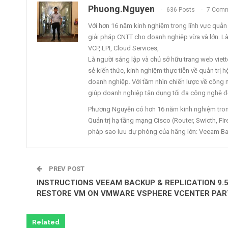
Phuong.nguyen
636 Posts
7 Com
Với hơn 16 năm kinh nghiệm trong lĩnh vực quản tr
giải pháp CNTT cho doanh nghiệp vừa và lớn. L
VCP, LPI, Cloud Services,
Là người sáng lập và chủ sở hữu trang web vi
sẻ kiến thức, kinh nghiệm thực tiễn về quản trị
doanh nghiệp. Với tầm nhìn chiến lược về công ng
giúp doanh nghiệp tận dụng tối đa công nghệ để
Phương Nguyễn có hơn 16 năm kinh nghiệm trong 
Quản trị hạ tầng mạng Cisco (Router, Swicth, FIre
pháp sao lưu dự phòng của hãng lớn: Veeam Ba
PREV POST
INSTRUCTIONS VEEAM BACKUP & REPLICATION 9.
RESTORE VM ON VMWARE VSPHERE VCENTER PAR
Related