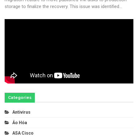
storage to finalize the recovery. This issue was identified
…
Categories
Antivirus
Ảo Hóa
ASA Cisco