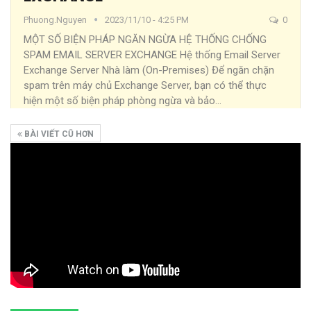
Phuong.nguyen
2023/11/10 - 4:25 PM
0
MỘT SỐ BIỆN PHÁP NGĂN NGỪA HỆ THỐNG CHỐNG
SPAM EMAIL SERVER EXCHANGE
Hệ thống Email Server
Exchange Server Nhà làm (On-Premises) Để ngăn chặn
spam trên máy chủ Exchange Server, bạn có thể thực
hiện một số biện pháp phòng ngừa và bảo
…
BÀI VIẾT CŨ HƠN