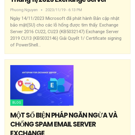
Phuong.nguyen
2023/11/19 - 6:13 PM
Ngày 14/11/2023 Microsoft đã phát hành Bản cập nhật
bảo mật(SU) cho các lỗ hổng được tìm thấy:
Exchange
Server 2016 CU22, CU23 (KB5032147)
Exchange Server
2019 CU13 (KB5032146)
Giải Quyết
1/ Certificate signing
of PowerShell
…
BLOG
MỘT SỐ BIỆN PHÁP NGĂN NGỪA VÀ
CHỐNG SPAM EMAIL SERVER
EXCHANGE