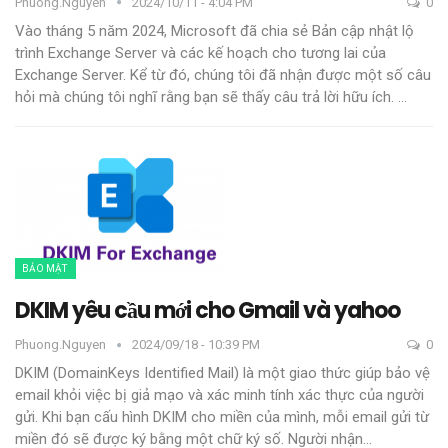
Phuong.nguyen
2024/10/11 - 4:04 PM
0
Vào tháng 5 năm 2024, Microsoft đã chia sẻ Bản cập nhật lộ
trình Exchange Server và các kế hoạch cho tương lai của
Exchange Server. Kể từ đó, chúng tôi đã nhận được một số câu
hỏi mà chúng tôi nghĩ rằng bạn sẽ thấy câu trả lời hữu ích.
…
BẢO MẬT
DKIM yêu cầu mới cho Gmail và yahoo
Phuong.nguyen
2024/09/18 - 10:39 PM
0
DKIM (DomainKeys Identified Mail) là một giao thức giúp bảo vệ
email khỏi việc bị giả mạo và xác minh tính xác thực của người
gửi. Khi bạn cấu hình DKIM cho miền của mình, mỗi email gửi từ
miền đó sẽ được ký bằng một chữ ký số. Người nhận
…