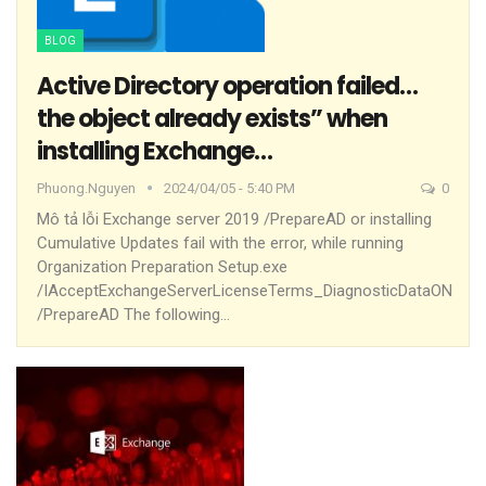
BLOG
Active Directory operation failed…
the object already exists” when
installing Exchange…
Phuong.nguyen
2024/04/05 - 5:40 PM
0
Mô tả lỗi
Exchange server 2019 /PrepareAD or installing
Cumulative Updates fail with the error,
while running
Organization Preparation
Setup.exe
/IAcceptExchangeServerLicenseTerms_DiagnosticDataON
/PrepareAD
The following
…