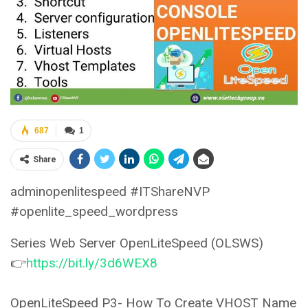
687
1
Share
adminopenlitespeed #ITShareNVP
#openlite_speed_wordpress
Series Web Server OpenLiteSpeed (OLSWS)
👉
https://bit.ly/3d6WEX8
OpenLiteSpeed P3- How To Create VHOST Name