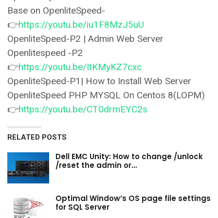
Base on OpenliteSpeed-
👉
https://youtu.be/iu1F8MzJ5uU
OpenliteSpeed-P2 | Admin Web Server
Openlitespeed -P2
👉
https://youtu.be/ItKMyKZ7cxc
OpenliteSpeed-P1| How to Install Web Server
OpenliteSpeed PHP MYSQL On Centos 8(LOPM)
👉
https://youtu.be/CT0drmEYC2s
RELATED POSTS
Dell EMC Unity: How to change /unlock
/reset the admin or…
Optimal Window’s OS page file settings
for SQL Server