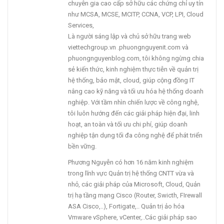
chuyên gia cao cấp sở hữu các chứng chỉ uy tín
như MCSA, MCSE, MCITP, CCNA, VCP, LPI, Cloud
Services,
Là người sáng lập và chủ sở hữu trang web
viettechgroup.vn .phuongnguyenit.com và
phuongnguyenblog.com, tôi không ngừng chia
sẻ kiến thức, kinh nghiệm thực tiễn về quản trị
hệ thống, bảo mật, cloud, giúp cộng đồng IT
nâng cao kỹ năng và tối ưu hóa hệ thống doanh
nghiệp. Với tầm nhìn chiến lược về công nghệ,
tôi luôn hướng đến các giải pháp hiện đại, linh
hoạt, an toàn và tối ưu chi phí, giúp doanh
nghiệp tận dụng tối đa công nghệ để phát triển
bền vững.
Phương Nguyễn có hơn 16 năm kinh nghiệm
trong lĩnh vực Quản trị hệ thống CNTT vừa và
nhỏ, các giải pháp của Microsoft, Cloud, Quản
trị hạ tầng mạng Cisco (Router, Swicth, FIrewall
ASA Cisco,..), Fortigate,.. Quản trị ảo hóa
Vmware vSphere, vCenter,..Các giải pháp sao