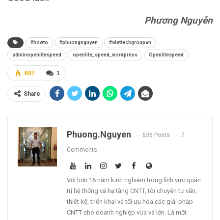
Phương Nguyễn
#howto
#phuongnguyen
#viettechgroupvn
adminopenlitespeed
openlite_speed_wordpress
Openlitespeed
687
1
Share
Phuong.nguyen
636 Posts
7
Comments
Với hơn 16 năm kinh nghiệm trong lĩnh vực quản
trị hệ thống và hạ tầng CNTT, tôi chuyên tư vấn,
thiết kế, triển khai và tối ưu hóa các giải pháp
CNTT cho doanh nghiệp vừa và lớn. Là một