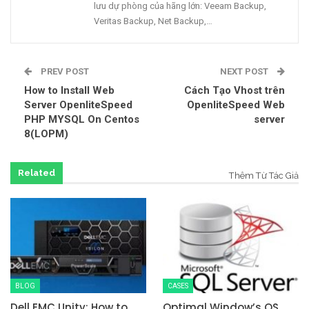
lưu dự phòng của hãng lớn: Veeam Backup,
Veritas Backup, Net Backup,…
PREV POST
NEXT POST
How to Install Web
Cách Tạo Vhost trên
Server OpenliteSpeed
OpenliteSpeed Web
PHP MYSQL On Centos
server
8(LOPM)
Related
Thêm Từ Tác Giả
BLOG
CASES
Dell EMC Unity: How to
Optimal Window’s OS