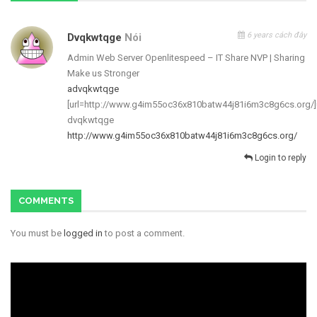
6 years cách đây
Dvqkwtqge
Nói
Admin Web Server Openlitespeed – IT Share NVP | Sharing
Make us Stronger
advqkwtqge
[url=http://www.g4im55oc36x810batw44j81i6m3c8g6cs.org/]
dvqkwtqge
http://www.g4im55oc36x810batw44j81i6m3c8g6cs.org/
Login to reply
COMMENTS
You must be
logged in
to post a comment.