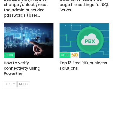
change /unlock /reset
page file settings for SQL
the admin or service
Server
passwords (User…
BLOG
BLOG
How to verify
Top 13 Free PBX business
connectivity using
solutions
PowerShell
PREV
NEXT