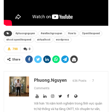
#phuongnguyen
#viettechgroupvn
How to
Openlitespeed
vhost openlitespeed
virtualhost
wordpress
798
0
Share
Phuong.nguyen
636 Posts
7
Comments
Với hơn 16 năm kinh nghiệm trong lĩnh vực quản
trị hệ thống và hạ tầng CNTT, tôi chuyên tư vấn,