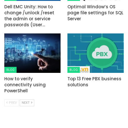
Dell EMC Unity: How to
Optimal Window’s OS
change /unlock /reset
page file settings for SQL
the admin or service
Server
passwords (User…
BLOG
BLOG
How to verify
Top 13 Free PBX business
connectivity using
solutions
PowerShell
PREV
NEXT