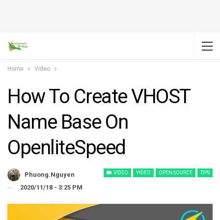
Home
Video
How To Create VHOST
Name Base On
OpenliteSpeed
VIDEO
VIDEO
OPEN SOURCE
TIPS
Phuong.nguyen
2020/11/18 - 3:25 PM