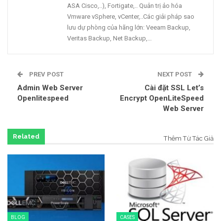
ASA Cisco,..), Fortigate,.. Quản trị ảo hóa
Vmware vSphere, vCenter,..Các giải pháp sao
lưu dự phòng của hãng lớn: Veeam Backup,
Veritas Backup, Net Backup,…
PREV POST
NEXT POST
Admin Web Server
Cài đặt SSL Let’s
Openlitespeed
Encrypt OpenLiteSpeed
Web Server
Related
Thêm Từ Tác Giả
BLOG
CASES