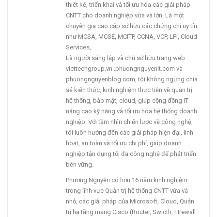
thiết kế, triển khai và tối ưu hóa các giải pháp
CNTT cho doanh nghiệp vừa và lớn. Là một
chuyên gia cao cấp sở hữu các chứng chỉ uy tín
như MCSA, MCSE, MCITP, CCNA, VCP, LPI, Cloud
Services,
Là người sáng lập và chủ sở hữu trang web
viettechgroup.vn .phuongnguyenit.com và
phuongnguyenblog.com, tôi không ngừng chia
sẻ kiến thức, kinh nghiệm thực tiễn về quản trị
hệ thống, bảo mật, cloud, giúp cộng đồng IT
nâng cao kỹ năng và tối ưu hóa hệ thống doanh
nghiệp. Với tầm nhìn chiến lược về công nghệ,
tôi luôn hướng đến các giải pháp hiện đại, linh
hoạt, an toàn và tối ưu chi phí, giúp doanh
nghiệp tận dụng tối đa công nghệ để phát triển
bền vững.
Phương Nguyễn có hơn 16 năm kinh nghiệm
trong lĩnh vực Quản trị hệ thống CNTT vừa và
nhỏ, các giải pháp của Microsoft, Cloud, Quản
trị hạ tầng mạng Cisco (Router, Swicth, FIrewall