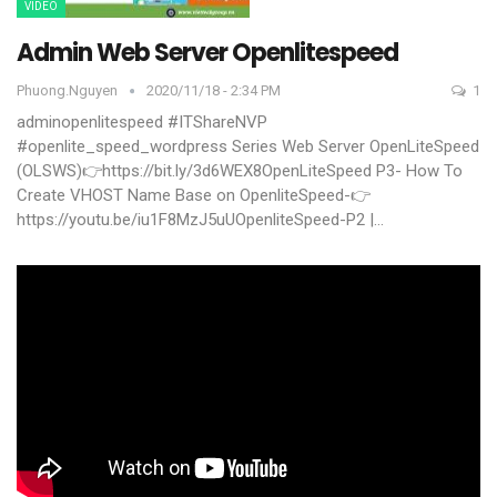
VIDEO
Admin Web Server Openlitespeed
Phuong.nguyen
2020/11/18 - 2:34 PM
1
adminopenlitespeed #ITShareNVP
#openlite_speed_wordpress
Series Web Server OpenLiteSpeed
(OLSWS)👉https://bit.ly/3d6WEX8OpenLiteSpeed P3- How To
Create VHOST Name Base on OpenliteSpeed-👉
https://youtu.be/iu1F8MzJ5uUOpenliteSpeed-P2 |
…