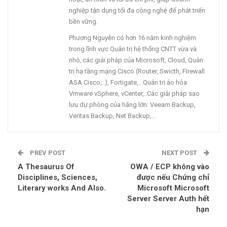
nghiệp tận dụng tối đa công nghệ để phát triển
bền vững.
Phương Nguyễn có hơn 16 năm kinh nghiệm
trong lĩnh vực Quản trị hệ thống CNTT vừa và
nhỏ, các giải pháp của Microsoft, Cloud, Quản
trị hạ tầng mạng Cisco (Router, Swicth, FIrewall
ASA Cisco,..), Fortigate,.. Quản trị ảo hóa
Vmware vSphere, vCenter,..Các giải pháp sao
lưu dự phòng của hãng lớn: Veeam Backup,
Veritas Backup, Net Backup,…
PREV POST
NEXT POST
A Thesaurus Of
OWA / ECP không vào
Disciplines, Sciences,
được nếu Chứng chỉ
Literary works And Also.
Microsoft Microsoft
Server Server Auth hết
hạn