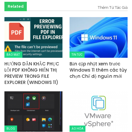
Related
Thêm Từ Tác Giả
BẢO MẬT
TIN TỨC
HƯỚNG DẪN KHẮC PHỤC
Bản cập nhật xem trước
LỖI PDF KHÔNG HIỂN THỊ
Windows 11 thêm các tùy
PREVIEW TRONG FILE
chọn Chế độ nguồn mới
EXPLORER (WINDOWS 11)
BLOG
ẢO HÓA