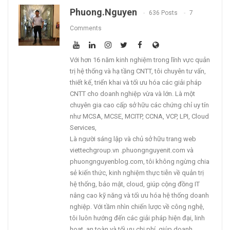
Phuong.nguyen
636 Posts
7
Comments
Với hơn 16 năm kinh nghiệm trong lĩnh vực quản
trị hệ thống và hạ tầng CNTT, tôi chuyên tư vấn,
thiết kế, triển khai và tối ưu hóa các giải pháp
CNTT cho doanh nghiệp vừa và lớn. Là một
chuyên gia cao cấp sở hữu các chứng chỉ uy tín
như MCSA, MCSE, MCITP, CCNA, VCP, LPI, Cloud
Services,
Là người sáng lập và chủ sở hữu trang web
viettechgroup.vn .phuongnguyenit.com và
phuongnguyenblog.com, tôi không ngừng chia
sẻ kiến thức, kinh nghiệm thực tiễn về quản trị
hệ thống, bảo mật, cloud, giúp cộng đồng IT
nâng cao kỹ năng và tối ưu hóa hệ thống doanh
nghiệp. Với tầm nhìn chiến lược về công nghệ,
tôi luôn hướng đến các giải pháp hiện đại, linh
hoạt, an toàn và tối ưu chi phí, giúp doanh