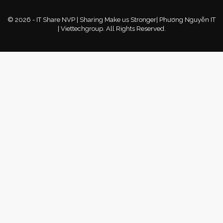
© 2026 - IT Share NVP | Sharing Make us Stronger| Phương Nguyễn IT
| Viettechgroup. All Rights Reserved.