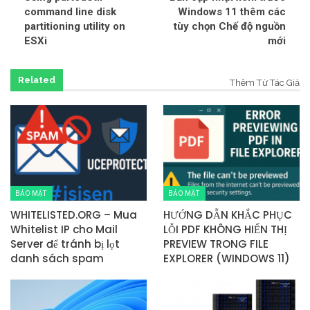
command line disk
Windows 11 thêm các
partitioning utility on
tùy chọn Chế độ nguồn
ESXi
mới
Related
Thêm Từ Tác Giả
BẢO MẬT
BẢO MẬT
WHITELISTED.ORG – Mua
HƯỚNG DẪN KHẮC PHỤC
Whitelist IP cho Mail
LỖI PDF KHÔNG HIỂN THỊ
Server để tránh bị lọt
PREVIEW TRONG FILE
danh sách spam
EXPLORER (WINDOWS 11)