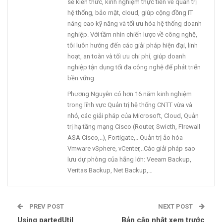
sẻ kiến thức, kinh nghiệm thực tiễn về quản trị
hệ thống, bảo mật, cloud, giúp cộng đồng IT
nâng cao kỹ năng và tối ưu hóa hệ thống doanh
nghiệp. Với tầm nhìn chiến lược về công nghệ,
tôi luôn hướng đến các giải pháp hiện đại, linh
hoạt, an toàn và tối ưu chi phí, giúp doanh
nghiệp tận dụng tối đa công nghệ để phát triển
bền vững.
Phương Nguyễn có hơn 16 năm kinh nghiệm
trong lĩnh vực Quản trị hệ thống CNTT vừa và
nhỏ, các giải pháp của Microsoft, Cloud, Quản
trị hạ tầng mạng Cisco (Router, Swicth, FIrewall
ASA Cisco,..), Fortigate,.. Quản trị ảo hóa
Vmware vSphere, vCenter,..Các giải pháp sao
lưu dự phòng của hãng lớn: Veeam Backup,
Veritas Backup, Net Backup,…
PREV POST
NEXT POST
Using partedUtil
Bản cập nhật xem trước