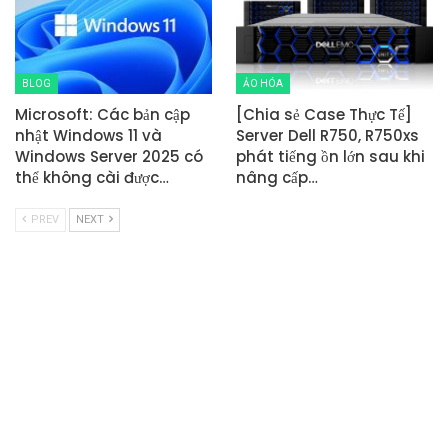
BLOG
ẢO HÓA
Microsoft: Các bản cập
[Chia sẻ Case Thực Tế]
nhật Windows 11 và
Server Dell R750, R750xs
Windows Server 2025 có
phát tiếng ồn lớn sau khi
thể không cài được…
nâng cấp…
PREV
NEXT