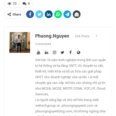
73
0
Share
Phuong.nguyen
636 Posts
7
Comments
Với hơn 16 năm kinh nghiệm trong lĩnh vực quản
trị hệ thống và hạ tầng CNTT, tôi chuyên tư vấn,
thiết kế, triển khai và tối ưu hóa các giải pháp
CNTT cho doanh nghiệp vừa và lớn. Là một
chuyên gia cao cấp sở hữu các chứng chỉ uy tín
như MCSA, MCSE, MCITP, CCNA, VCP, LPI, Cloud
Services,
Là người sáng lập và chủ sở hữu trang web
viettechgroup.vn .phuongnguyenit.com và
phuongnguyenblog.com, tôi không ngừng chia