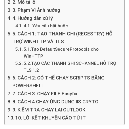
2. Mô tả lỗi
3. Phạm Vi Ảnh hưởng
4. Hướng dẫn xử lý
4.1. Yêu cầu bắt buộc
5. CÁCH 1: TẠO THANH GHI (REGESTRY) HỖ
TRỢ WINHTTP VÀ TLS
5.1.Tạo DefaultSecureProtocols cho
WinHTTP
5.2.TẠO CÁC THANH GHI SCHANNEL HỖ TRỢ
TLS 1.2
6. CÁCH 2: CÓ THỂ CHẠY SCRIPTS BẰNG
POWERSHELL
7. CÁCH 3: CHẠY FILE Easyfix
8. CÁCH 4 CHẠY ỨNG DỤNG IIS CRYTO
9. KIỂM TRA CHẠY LẠI OUTLOOK
10. LỜI KẾT KHUYẾN CÁO TỪ IT