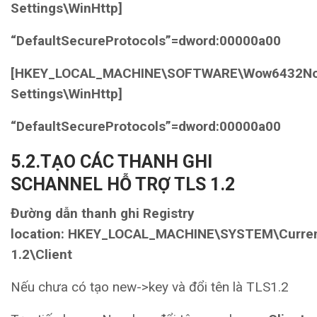
Settings\WinHttp]
“DefaultSecureProtocols”=dword:00000a00
[HKEY_LOCAL_MACHINE\SOFTWARE\Wow6432Node\
Settings\WinHttp]
“DefaultSecureProtocols”=dword:00000a00
5.2.TẠO CÁC THANH GHI
SCHANNEL HỖ TRỢ TLS 1.2
Đường dẫn thanh ghi Registry
location: HKEY_LOCAL_MACHINE\SYSTEM\Current
1.2\Client
Nếu chưa có tạo new->key và đổi tên là TLS1.2