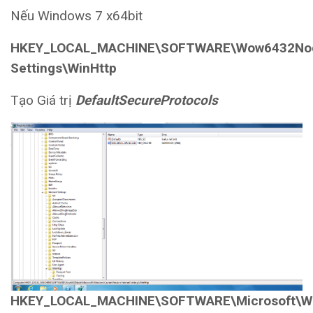
Nếu Windows 7 x64bit
HKEY_LOCAL_MACHINE\SOFTWARE\Wow6432Node\M
Settings\WinHttp
Tạo Giá trị
DefaultSecureProtocols
HKEY_LOCAL_MACHINE\SOFTWARE\Microsoft\Win