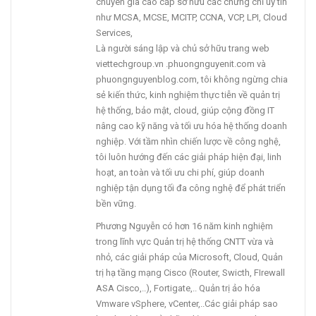
chuyên gia cao cấp sở hữu các chứng chỉ uy tín
như MCSA, MCSE, MCITP, CCNA, VCP, LPI, Cloud
Services,
Là người sáng lập và chủ sở hữu trang web
viettechgroup.vn .phuongnguyenit.com và
phuongnguyenblog.com, tôi không ngừng chia
sẻ kiến thức, kinh nghiệm thực tiễn về quản trị
hệ thống, bảo mật, cloud, giúp cộng đồng IT
nâng cao kỹ năng và tối ưu hóa hệ thống doanh
nghiệp. Với tầm nhìn chiến lược về công nghệ,
tôi luôn hướng đến các giải pháp hiện đại, linh
hoạt, an toàn và tối ưu chi phí, giúp doanh
nghiệp tận dụng tối đa công nghệ để phát triển
bền vững.
Phương Nguyễn có hơn 16 năm kinh nghiệm
trong lĩnh vực Quản trị hệ thống CNTT vừa và
nhỏ, các giải pháp của Microsoft, Cloud, Quản
trị hạ tầng mạng Cisco (Router, Swicth, FIrewall
ASA Cisco,..), Fortigate,.. Quản trị ảo hóa
Vmware vSphere, vCenter,..Các giải pháp sao