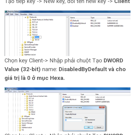
Tạo tiếp key -> New key, đổi tên new key ->
Client
Chọn key Client-> Nhập phải chuột Tạo
DWORD
Value (32-bit)
name:
DisabledByDefault và cho
giá trị là 0 ở mục Hexa.