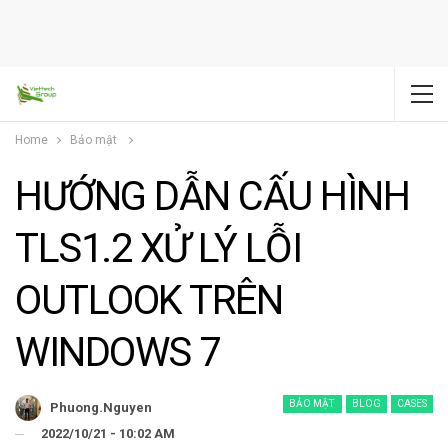
Home
Bảo mật
HƯỚNG DẪN CẤU HÌNH
TLS1.2 XỬ LÝ LỖI
OUTLOOK TRÊN
WINDOWS 7
BẢO MẬT
BLOG
CASES
Phuong.nguyen
2022/10/21 - 10:02 AM