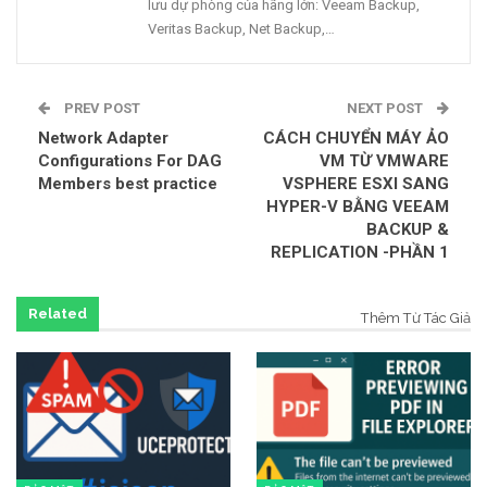
lưu dự phòng của hãng lớn: Veeam Backup,
Veritas Backup, Net Backup,…
PREV POST
NEXT POST
Network Adapter
CÁCH CHUYỂN MÁY ẢO
Configurations For DAG
VM TỪ VMWARE
Members best practice
VSPHERE ESXI SANG
HYPER-V BẰNG VEEAM
BACKUP &
REPLICATION -PHẦN 1
Related
Thêm Từ Tác Giả