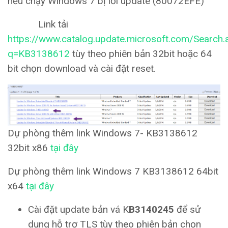
nếu chạy Windows 7 bị lỗi update (80072EFE)
Link tải
https://www.catalog.update.microsoft.com/Search.
q=KB3138612
tùy theo phiên bản 32bit hoặc 64
bit chọn download và cài đặt reset.
Dự phòng thêm link Windows 7- KB3138612
32bit x86
tại đây
Dự phòng thêm link Windows 7 KB3138612 64bit
x64
tại đây
Cài đặt update bản vá K
B3140245
để sử
dụng hỗ trợ TLS tùy theo phiên bản chọn