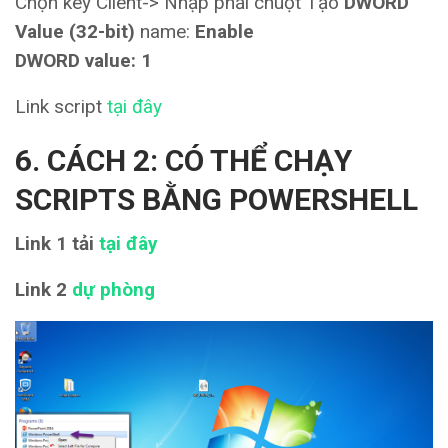
Chọn key Client-> Nhập phải chuột Tạo
DWORD
Value (32-bit)
name:
Enable
DWORD value: 1
Link script
tại đây
6. CÁCH 2: CÓ THỂ CHẠY
SCRIPTS BẰNG POWERSHELL
Link 1 tải
tại đây
Link 2
dự phòng