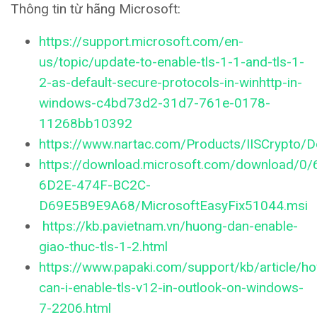
Thông tin từ hãng Microsoft:
https://support.microsoft.com/en-
us/topic/update-to-enable-tls-1-1-and-tls-1-
2-as-default-secure-protocols-in-winhttp-in-
windows-c4bd73d2-31d7-761e-0178-
11268bb10392
https://www.nartac.com/Products/IISCrypto/
https://download.microsoft.com/download/0
6D2E-474F-BC2C-
D69E5B9E9A68/MicrosoftEasyFix51044.msi
https://kb.pavietnam.vn/huong-dan-enable-
giao-thuc-tls-1-2.html
https://www.papaki.com/support/kb/article/h
can-i-enable-tls-v12-in-outlook-on-windows-
7-2206.html