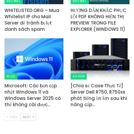
BẢO MẬT
BẢO MẬT
WHITELISTED.ORG – Mua
HƯỚNG DẪN KHẮC PHỤC
Whitelist IP cho Mail
LỖI PDF KHÔNG HIỂN THỊ
Server để tránh bị lọt
PREVIEW TRONG FILE
danh sách spam
EXPLORER (WINDOWS 11)
BLOG
ẢO HÓA
Microsoft: Các bản cập
[Chia sẻ Case Thực Tế]
nhật Windows 11 và
Server Dell R750, R750xs
Windows Server 2025 có
phát tiếng ồn lớn sau khi
thể không cài được…
nâng cấp…
PREV
NEXT