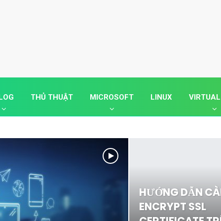
LOG
THỦ THUẬT
MICROSOFT
LINUX
VIRTUAL
HƯỚNG DẪN CÀI
ENCRYPT SSL
CERTIFICATE TR