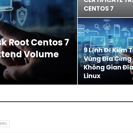
CENTOS 7
sk Root Centos 7
9 Lệnh Để Kiểm 
Extend Volume
Vùng Đĩa Cứng
Không Gian Đĩa
Linux
EMAIL