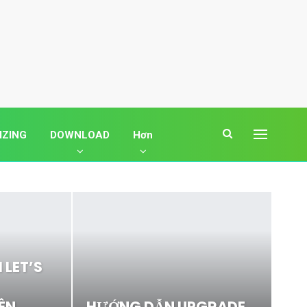
IZING
DOWNLOAD
Hơn
 LET’S
ÊN
HƯỚNG DẪN UPGRADE