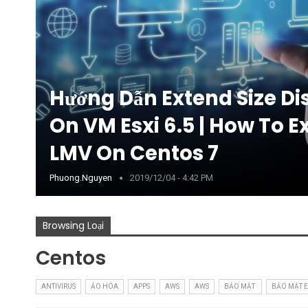
Hướng Dẫn Extend Size Di
On VM Esxi 6.5 | How To 
LMV On Centos 7
Phuong.nguyen
2019/12/04 - 4:42 PM
Browsing Loại
Centos
ANTIVIRUS
ẢO HÓA
APPS
AWS
AWS
BẢO MẬT
BẢO MẬT 