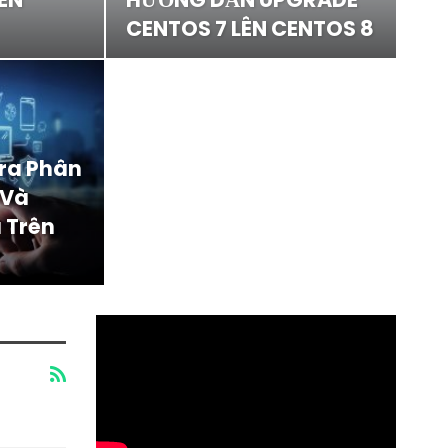
CENTOS 7 LÊN CENTOS 8
Tra Phân
 Và
 Trên