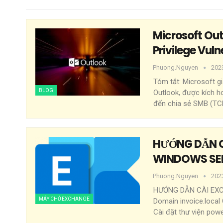
Microsoft Out
Privilege Vul
Phuong.nguyen
202
Tóm tắt:
Microsoft g
BLOG
Outlook, được kích h
đến chia sẻ SMB (TC
HƯỚNG DẪN C
WINDOWS SER
Phuong.nguyen
202
HƯỚNG DẪN CÀI EX
MÁY CHỦ EXCHANGE
Domain invoice.local
Cài đặt thư viện pow