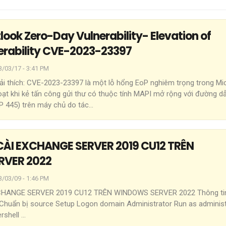
look Zero-Day Vulnerability- Elevation of
nerability CVE-2023-23397
3/03/17 - 3:41 PM
iải thích: CVE-2023-23397 là một lỗ hổng EoP nghiêm trọng trong Mi
oạt khi kẻ tấn công gửi thư có thuộc tính MAPI mở rộng với đường 
P 445) trên máy chủ do tác
…
ÀI EXCHANGE SERVER 2019 CU12 TRÊN
VER 2022
3/03/09 - 1:46 PM
CHANGE SERVER 2019 CU12 TRÊN WINDOWS SERVER 2022
Thông ti
Chuẩn bị source
Setup
Logon domain Administrator
Run as administ
ershell
…