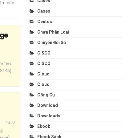
Cases
gồm các
Cases
Centos
Chưa Phân Loại
nge
Chuyển Đổi Số
CISCO
CISCO
c tìm
32146)
Cloud
Cloud
Công Cụ
Download
Downloads
0
Ebook
ệ
Ebook Sách
y chủ