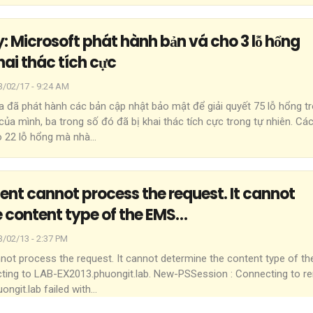
: Microsoft phát hành bản vá cho 3 lỗ hổng
ai thác tích cực
3/02/17 - 9:24 AM
 đã phát hành các bản cập nhật bảo mật để giải quyết 75 lỗ hổng t
a mình, ba trong số đó đã bị khai thác tích cực trong tự nhiên.
Các
o 22 lỗ hổng mà nhà
…
ent cannot process the request. It cannot
 content type of the EMS…
3/02/13 - 2:37 PM
not process the request. It cannot determine the content type of t
ing to LAB-EX2013.phuongit.lab.
New-PSSession : Connecting to r
ongit.lab failed with
…