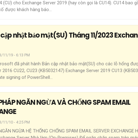
24 (CU) cho Exchange Server 2019 (hay còn gọi là CU14). CU14 bao 
 cố được khách hàng báo
…
 cập nhật bảo mật(SU) Tháng 11/2023 Excha
3/11/19 - 6:13 PM
rosoft đã phát hành Bản cập nhật bảo mật(SU) cho các lỗ hổng đượ
r 2016 CU22, CU23 (KB5032147)
Exchange Server 2019 CU13 (KB50
cate signing of PowerShell
…
 PHÁP NGĂN NGỪA VÀ CHỐNG SPAM EMAIL
HANGE
3/11/10 - 4:25 PM
 NGĂN NGỪA HỆ THỐNG CHỐNG SPAM EMAIL SERVER EXCHANGE
H
Exchange Server Nhà làm (On-Premises) Để ngăn chặn spam trên má