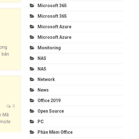
Microsoft 365
Microsoft 365
Microsoft Azure
Microsoft Azure
rong
Monitoring
 bản
NAS
NAS
Network
News
Office 2019
0
Open Source
he
Mã
emote
PC
Phần Mềm Office