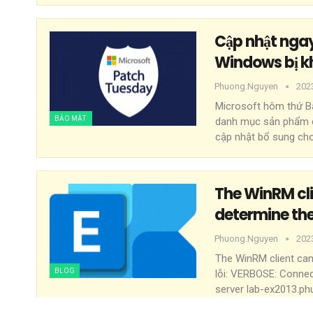
Cập nhật ngay
Windows bị kh
Phuong.nguyen
202
Microsoft hôm thứ Ba
BẢO MẬT
danh mục sản phẩm củ
cập nhật bổ sung ch
The WinRM cli
determine the
Phuong.nguyen
202
The WinRM client can
BLOG
lỗi:
VERBOSE: Connect
server lab-ex2013.phu