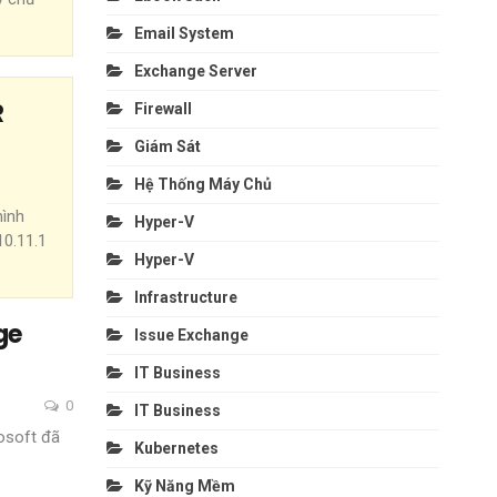
Email System
Exchange Server
R
Firewall
Giám Sát
Hệ Thống Máy Chủ
ình
Hyper-V
0.11.1
Hyper-V
Infrastructure
ge
Issue Exchange
IT Business
0
IT Business
osoft đã
Kubernetes
Kỹ Năng Mềm