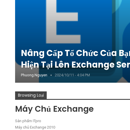
Nâng Cấp Tổ Chức Của Bạ
Hiện Tại Lên Exchange Ser
Phuong.nguyen
2024/10/11 - 4:04 PM
Browsing Loại
Máy Chủ Exchange
Sản phẩm ITpro
Máy chủ Exchange 2010