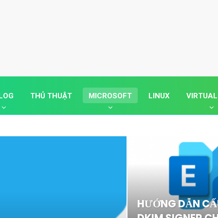
LOG
THỦ THUẬT
MICROSOFT
LINUX
VIRTUAL
HƯỚNG DẪN CẤ
DKIM SIGNER C