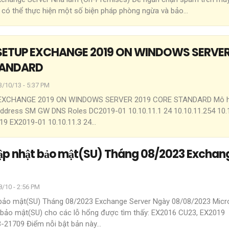
 có thể thực hiện một số biện pháp phòng ngừa và bảo
…
ETUP EXCHANGE 2019 ON WINDOWS SERVE
TANDARD
3/10/13 - 5:37 PM
EXCHANGE 2019 ON WINDOWS SERVER 2019 CORE STANDARD
Mô h
ddress SM GW DNS Roles DC2019-01 10.10.11.1 24 10.10.11.254 10.1
19 EX2019-01 10.10.11.3 24
…
cập nhật bảo mật(SU) Tháng 08/2023 Exchan
/10 - 2:56 PM
 bảo mật(SU) Tháng 08/2023 Exchange Server
Ngày 08/08/2023 Micr
 bảo mật(SU) cho các lỗ hổng được tìm thấy: EX2016 CU23, EX2019
3-21709
Điểm nỗi bật bản này
…