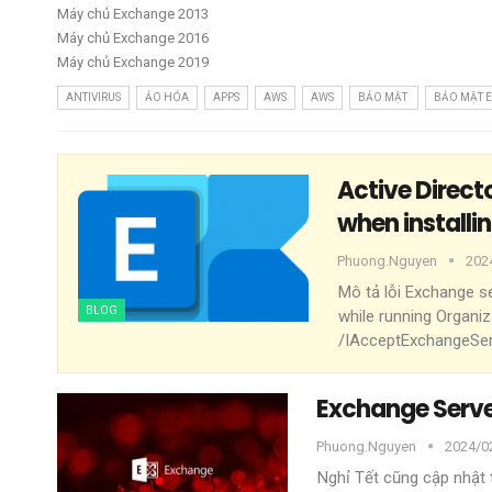
Máy chủ Exchange 2013
Máy chủ Exchange 2016
Máy chủ Exchange 2019
ANTIVIRUS
ẢO HÓA
APPS
AWS
AWS
BẢO MẬT
BẢO MẬT 
Active Direct
when install
Phuong.nguyen
202
Mô tả lỗi
Exchange ser
BLOG
while running Organi
/IAcceptExchangeSe
Exchange Serve
Phuong.nguyen
2024/02
Nghỉ Tết cũng cập nhật 