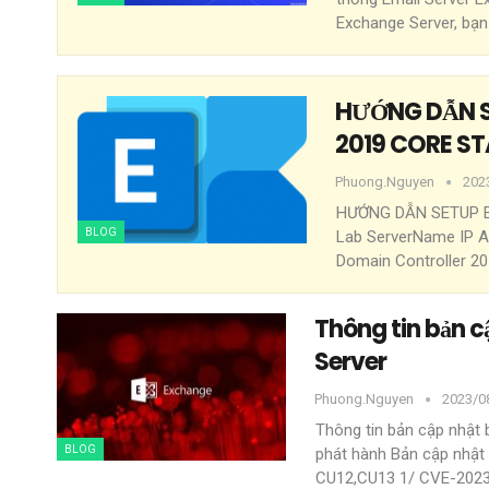
Exchange Server, bạn
HƯỚNG DẪN S
2019 CORE S
Phuong.nguyen
202
HƯỚNG DẪN SETUP 
BLOG
Lab
ServerName IP A
Domain Controller 20
Thông tin bản 
Server
Phuong.nguyen
2023/08
Thông tin bản cập nhật
BLOG
phát hành Bản cập nhật
CU12,CU13
1/ CVE-202