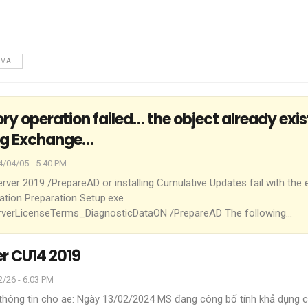
EMAIL
ory operation failed… the object already exis
ing Exchange…
4/04/05 - 5:40 PM
ver 2019 /PrepareAD or installing Cumulative Updates fail with the e
zation Preparation
Setup.exe
rverLicenseTerms_DiagnosticDataON /PrepareAD
The following
…
r CU14 2019
/26 - 6:03 PM
thông tin cho ae:
Ngày 13/02/2024 MS đang công bố tính khả dụng 