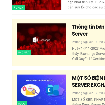
cập nhật tích lũy H1 20
bản sửa lỗi cho các sự
ẢO HÓA
Thông tin bản
Server
Phuong.nguyen
202
Ngày 14/11/2023 Mic
BẢO MẬT
thấy:
Exchange Serve
Giải Quyết
1/ Certifi
MỘT SỐ BIỆN
SERVER EXC
Phuong.nguyen
202
MỘT SỐ BIỆN PHÁP
BLOG
thống Email Server 