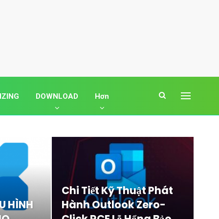
IZING
DOWNLOAD
Hơn
Chi Tiết Kỹ Thuật Phát
U HÌNH
Hành Outlook Zero-
HO
Click RCE Lỗ Hổng Bảo