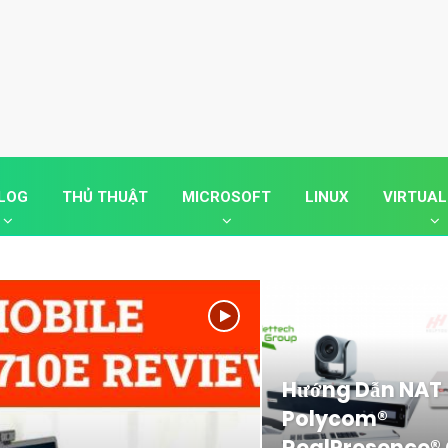
LOG
THỦ THUẬT
MICROSOFT
LINUX
VIRTUAL
Hướng Dẫn NAT
Polycom®
RealPresence®