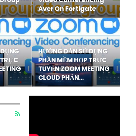
Aver On Fortigate
 DỤNG
HƯỚNG DẪN SỬ DỤNG
 TRỰC
PHẦN MỀM HỌP TRỰC
EETING
TUYẾN ZOOM MEETING
CLOUD PHẦN…