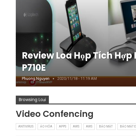
Review Loa Họp Tích Hợp 
P710E
Phuong.nguyen
2020/11/18 - 11:19 AM
Browsing Loại
Video Confencing
ANTIVIRUS
ẢO HÓA
APPS
AWS
AWS
BẢO MẬT
BẢO MẬT 