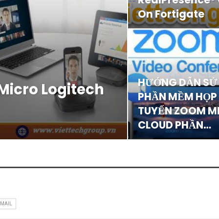
On Fortigate
HƯỚNG DẪN SỬ
Micro Logitech
PHẦN MỀM HỌP
TUYẾN ZOOM M
CLOUD PHẦN…
EMAIL