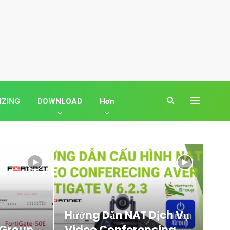
IZING
DOWNLOAD
Hơn
Hướng Dẫn NAT Dịch Vụ
 Group
Video Conferencing