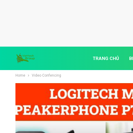
TRANG CHỦ
B
Home
Video Confencing