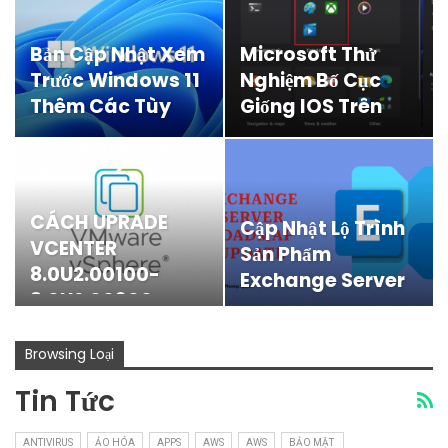
Bản Cập Nhật Xem
Microsoft Thử
Trước Windows 11
Nghiệm Bố Cục
Thêm Các Tùy
Giống IOS Trên
Chọn Chế Độ
Start Menu Của
Nguồn Mới
Windows 11
CÁCH UPRADE
Cập Nhật Lộ Trình
VCENTER
Sản Phẩm
8.0U2.00100-
Exchange Server
8.0U2.00300
Browsing Loại
Tin Tức
ANTIVIRUS
ẢO HÓA
APPS
AWS
AWS
BẢO MẬT