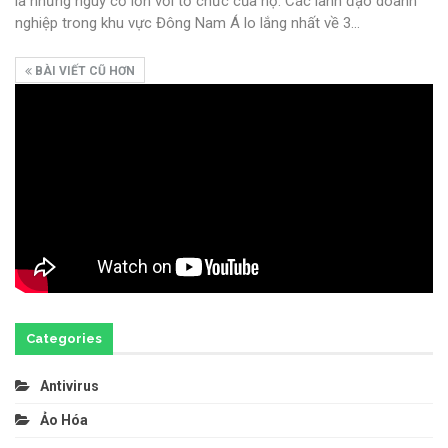
là những nguy cơ lớn với tổ chức của họ.
Các lãnh đạo doanh
nghiệp trong khu vực Đông Nam Á lo lắng nhất về 3
…
BÀI VIẾT CŨ HƠN
Categories
Antivirus
Ảo Hóa