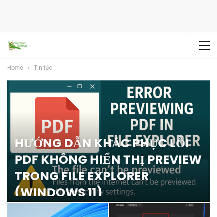
Home
Tin tức
HƯỚNG DẪN KHẮC PHỤC LỖI
PDF KHÔNG HIỂN THỊ PREVIEW
TRONG FILE EXPLORER
(WINDOWS 11)
Phuong.nguyen
2025/10/27 - 4:47 PM