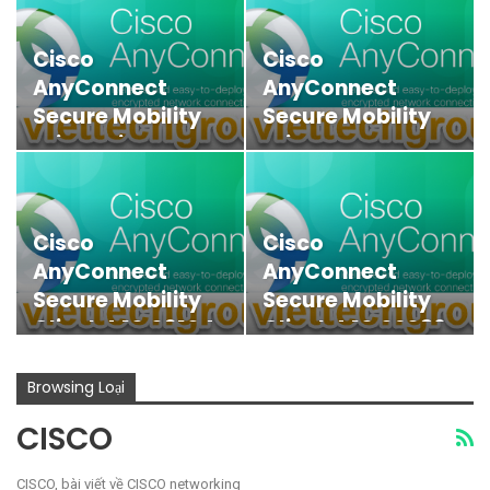
Cisco
Cisco
AnyConnect
AnyConnect
Secure Mobility
Secure Mobility
Client Cisco
Client 5
Secure Client
Download
5.x…
Cisco
Cisco
AnyConnect
AnyConnect
Secure Mobility
Secure Mobility
Client 4.10.03104
Client 4.10.02086
Download
Download
Browsing Loại
CISCO
CISCO, bài viết về CISCO networking