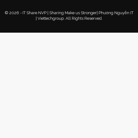
© 2026 - IT Share NVP | Sharing Make us Stronger| Phương Nguyễn IT
| Viettechgroup. All Rights Reserved.