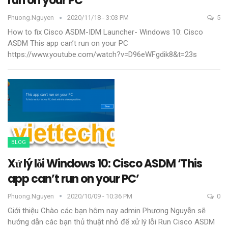
run on your PC
Phuong.nguyen
2020/11/18 - 3:03 PM
5
How to fix Cisco ASDM-IDM Launcher- Windows 10: Cisco
ASDM This app can’t run on your PC
https://www.youtube.com/watch?v=D96eWFgdik8&t=23s
BLOG
Xử lý lỗi Windows 10: Cisco ASDM ‘This
app can’t run on your PC’
Phuong.nguyen
2020/10/09 - 10:36 PM
0
Giới thiệu
Chào các bạn hôm nay admin Phương Nguyễn sẽ
hướng dẫn các bạn thủ thuật nhỏ để xử lý lỗi Run Cisco ASDM