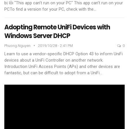
bị lỗi "This app can't run on your PC"
This app can’t run on your
PCTo find a version for your PC, check with the
…
Adopting Remote UniFi Devices with
Windows Server DHCP
Phuong.nguyen
2019/10/28 - 2:41 PM
0
Learn to use a vendor-specific DHCP Option 43 to inform UniFi
devices about a UniFi Controller on another network.
Introduction
UniFi Access Points (APs) and other devices are
fantastic, but can be difficult to adopt from a UniFi
…