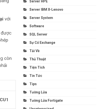
 đang
Server HPE
Server IBM X-Lenovo
Server System
ại
với
Software
g được
SQL Server
phép
Sự Cố Exchange
Tải Về
ng còn
Thủ Thuật
phải
Tiện Tích
Tin Tức
Tips
Tường Lửa
 CU1
Tường Lửa Fortigate
Uncategorized