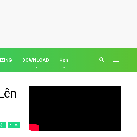
IZING
DOWNLOAD
Hơn
Lên
MẬT
BLOG