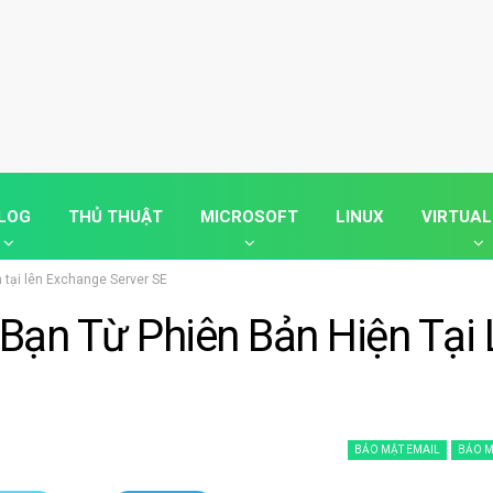
LOG
THỦ THUẬT
MICROSOFT
LINUX
VIRTUAL
 tại lên Exchange Server SE
ạn Từ Phiên Bản Hiện Tại 
BẢO MẬT EMAIL
BẢO 