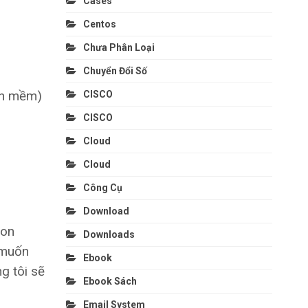
Cases
Centos
Chưa Phân Loại
Chuyển Đổi Số
ần mềm)
CISCO
CISCO
Cloud
Cloud
Công Cụ
Download
ion
Downloads
i muốn
Ebook
g tôi sẽ
Ebook Sách
Email System