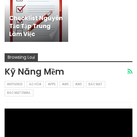
Checklist Nguyên
Tắc Tập Trung
Làm Việc
Browsing Loại
Kỹ Năng Mềm
ANTIVIRUS
ẢO HÓA
APPS
AWS
AWS
BẢO MẬT
BẢO MẬT EMAIL