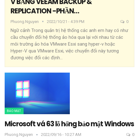
V BẰNG VEEAM BACKUP &
REPLICATION -PHẦN…
Phuong.nguyen
2022/10/21 - 4:39 PM
0
Ngữ cảnh
Trong quản trị hệ thống các anh em hay có như
cầu chuyển đổi hệ thống ảo hóa qua lại với nhau từ các
môi trường ảo hóa VMware Esxi sang hyper-v hoặc
Hyper-V qua VMware Esxi, việc chuyển đổi này tương
đương việc đổi các định
…
BẢO MẬT
Microsoft vá 63 lỗ hổng bảo mật Windows
Phuong.nguyen
2022/09/16 - 10:27 AM
0