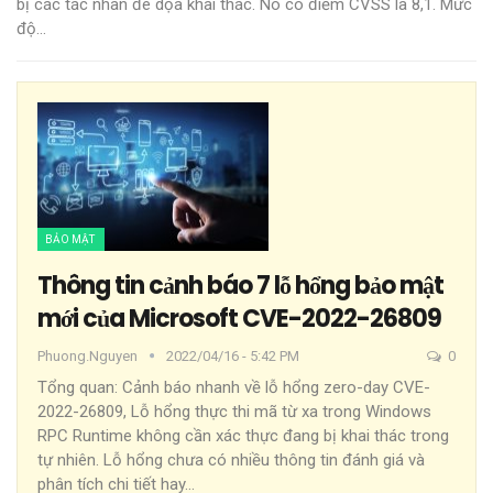
bị các tác nhân đe dọa khai thác. Nó có điểm CVSS là 8,1. Mức
độ
…
BẢO MẬT
Thông tin cảnh báo 7 lỗ hổng bảo mật
mới của Microsoft CVE-2022-26809
Phuong.nguyen
2022/04/16 - 5:42 PM
0
Tổng quan:
Cảnh báo nhanh về lỗ hổng zero-day CVE-
2022-26809, Lỗ hổng thực thi mã từ xa trong Windows
RPC Runtime không cần xác thực đang bị khai thác trong
tự nhiên. Lỗ hổng chưa có nhiều thông tin đánh giá và
phân tích chi tiết hay
…