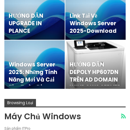
HƯỚNG DẪN
Link Tải Về
UPGRADE IN
Windows Server
PLANCE
2025-Download
WINDOWS SERVER
WS2025
2019 LÊN
WINDOWS
SERVER…
Windows Server
HƯỚNG DẪN
2025: Những Tính
DEPOLY HP607DN
Năng Mới Và Cải
TRÊN AD DOMAIN
Tiến Toàn Diện
WINDOWS SERVER
Cho…
Browsing Loại
Máy Chủ Windows
Sản phẩm ITPro