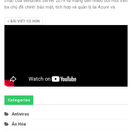
chắc của Windows Server 2019 và mang đến nhiều đổi mới trên
ba chủ đề chính: bảo mật, tích hợp và quản lý lai Azure và
…
BÀI VIẾT CŨ HƠN
Categories
Antivirus
Ảo Hóa