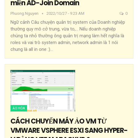
miền AD-Join Domain
Phuong.nguyen
2022/10/27 - 9:23 AM
0
Ngữ cảnh
Câu chuyện quản trị system của Doanh nghiệp
thường quy mô cở trung, vừa to,... Nếu doanh nghiệp
chúng ta nhỏ thường ông quản trị mạng làm hết nghĩa là
roles và vai trò system admin, network admin là 1 nói
chung là all in one :)
…
ẢO HÓA
CÁCH CHUYỂN MÁY ẢO VM TỪ
VMWARE VSPHERE ESXI SANG HYPER-