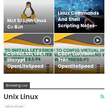
Linux Commands
And Shell
Một Số Lệnh Linux
Scripting Notes-
Cơ Bản
P1
Cài Đặt SSL Let’s
Cách Tạo Vhost
Encrypt
Trên
OpenLiteSpeed
OpenliteSpeed
Web Server
Web Server
Browsing Loại
Unix Linux
MÃ NGUỒN MỞ