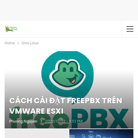
Home
Unix Linux
CÁCH CÀI ĐẶT FREEPBX TRÊN
VMWARE ESXI
Phuong.nguyen
2022/12/22 - 1:51 PM