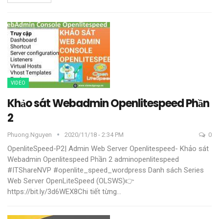
VIDEO
Khảo sát Webadmin Openlitespeed Phần
2
Phuong.nguyen
2020/11/18 - 2:34 PM
0
OpenliteSpeed-P2| Admin Web Server Openlitespeed- Khảo sát
Webadmin Openlitespeed Phần 2
adminopenlitespeed
#ITShareNVP #openlite_speed_wordpress
Danh sách Series
Web Server OpenLiteSpeed (OLSWS)👉
https://bit.ly/3d6WEX8Chi tiết từng
…