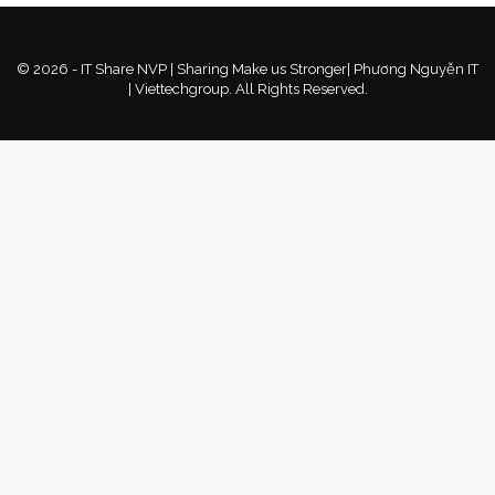
© 2026 - IT Share NVP | Sharing Make us Stronger| Phương Nguyễn IT
| Viettechgroup. All Rights Reserved.