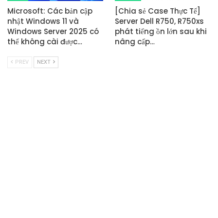
Microsoft: Các bản cập
[Chia sẻ Case Thực Tế]
nhật Windows 11 và
Server Dell R750, R750xs
Windows Server 2025 có
phát tiếng ồn lớn sau khi
thể không cài được…
nâng cấp…
PREV
NEXT