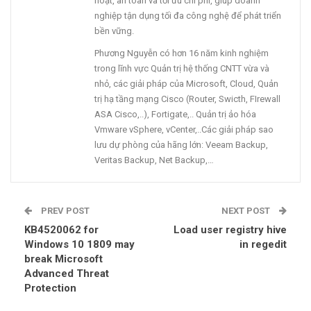
hoạt, an toàn và tối ưu chi phí, giúp doanh
nghiệp tận dụng tối đa công nghệ để phát triển
bền vững.
Phương Nguyễn có hơn 16 năm kinh nghiệm
trong lĩnh vực Quản trị hệ thống CNTT vừa và
nhỏ, các giải pháp của Microsoft, Cloud, Quản
trị hạ tầng mạng Cisco (Router, Swicth, FIrewall
ASA Cisco,..), Fortigate,.. Quản trị ảo hóa
Vmware vSphere, vCenter,..Các giải pháp sao
lưu dự phòng của hãng lớn: Veeam Backup,
Veritas Backup, Net Backup,…
PREV POST
NEXT POST
KB4520062 for
Load user registry hive
Windows 10 1809 may
in regedit
break Microsoft
Advanced Threat
Protection