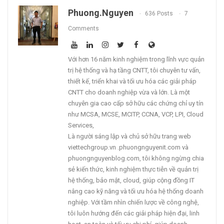
Phuong.nguyen
636 Posts
7
Comments
Với hơn 16 năm kinh nghiệm trong lĩnh vực quản
trị hệ thống và hạ tầng CNTT, tôi chuyên tư vấn,
thiết kế, triển khai và tối ưu hóa các giải pháp
CNTT cho doanh nghiệp vừa và lớn. Là một
chuyên gia cao cấp sở hữu các chứng chỉ uy tín
như MCSA, MCSE, MCITP, CCNA, VCP, LPI, Cloud
Services,
Là người sáng lập và chủ sở hữu trang web
viettechgroup.vn .phuongnguyenit.com và
phuongnguyenblog.com, tôi không ngừng chia
sẻ kiến thức, kinh nghiệm thực tiễn về quản trị
hệ thống, bảo mật, cloud, giúp cộng đồng IT
nâng cao kỹ năng và tối ưu hóa hệ thống doanh
nghiệp. Với tầm nhìn chiến lược về công nghệ,
tôi luôn hướng đến các giải pháp hiện đại, linh