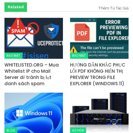
Related
Thêm Từ Tác Giả
BẢO MẬT
BẢO MẬT
WHITELISTED.ORG – Mua
HƯỚNG DẪN KHẮC PHỤC
Whitelist IP cho Mail
LỖI PDF KHÔNG HIỂN THỊ
Server để tránh bị lọt
PREVIEW TRONG FILE
danh sách spam
EXPLORER (WINDOWS 11)
BLOG
ẢO HÓA