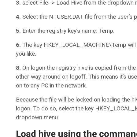
3.
select File -> Load Hive from the dropdown 
4.
Select the NTUSER.DAT file from the user’s pr
5.
Enter the registry key’s name: Temp.
6.
The key HKEY_LOCAL_MACHINE\Temp will app
you like.
8.
On logon the registry hive is copied from the 
other way around on logoff. This means it’s us
on to any PC in the network.
Because the file will be locked on loading the 
logon. To do so, select the key HKEY_LOCAL_M
dropdown menu.
Load hive using the command