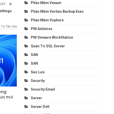
Phần Mềm Veeam
POST
ttings
Phần Mềm Veritas Backup Exec
Phần Mềm Vsphere
Từ Tác Giả
PM Antivirus
PM Vmware WorkStation
Quản Trị SQL Server
SAN
SAN
Sao Lưu
Security
Security Email
ơng
oản mới
Server
Server Dell