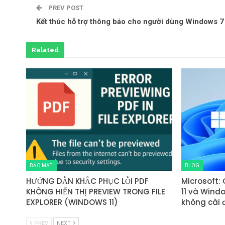
PREV POST
Kết thúc hỗ trợ thông báo cho người dùng Windows 7
Related
BẢO MẬT
BLOG
HƯỚNG DẪN KHẮC PHỤC LỖI PDF
Microsoft:
KHÔNG HIỂN THỊ PREVIEW TRONG FILE
11 và Wind
EXPLORER (WINDOWS 11)
không cài 
PREV
NEXT