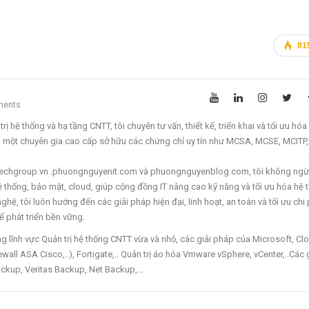
81
ments
ị hệ thống và hạ tầng CNTT, tôi chuyên tư vấn, thiết kế, triển khai và tối ưu hóa
à một chuyên gia cao cấp sở hữu các chứng chỉ uy tín như MCSA, MCSE, MCITP
ettechgroup.vn .phuongnguyenit.com và phuongnguyenblog.com, tôi không ngừ
 hệ thống, bảo mật, cloud, giúp cộng đồng IT nâng cao kỹ năng và tối ưu hóa hệ 
hệ, tôi luôn hướng đến các giải pháp hiện đại, linh hoạt, an toàn và tối ưu chi 
 phát triển bền vững.
lĩnh vực Quản trị hệ thống CNTT vừa và nhỏ, các giải pháp của Microsoft, Cl
wall ASA Cisco,..), Fortigate,.. Quản trị ảo hóa Vmware vSphere, vCenter,..Các 
ckup, Veritas Backup, Net Backup,…