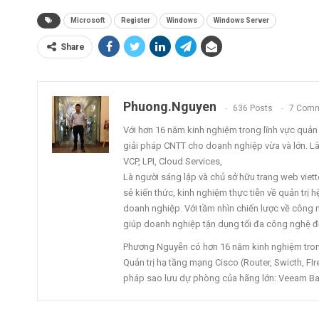
Microsoft
Register
Windows
Windows Server
Share
Phuong.nguyen
636 Posts
7 Com
Với hơn 16 năm kinh nghiệm trong lĩnh vực quản tr
giải pháp CNTT cho doanh nghiệp vừa và lớn. L
VCP, LPI, Cloud Services,
Là người sáng lập và chủ sở hữu trang web vi
sẻ kiến thức, kinh nghiệm thực tiễn về quản trị
doanh nghiệp. Với tầm nhìn chiến lược về công ng
giúp doanh nghiệp tận dụng tối đa công nghệ để
Phương Nguyễn có hơn 16 năm kinh nghiệm trong 
Quản trị hạ tầng mạng Cisco (Router, Swicth, FIre
pháp sao lưu dự phòng của hãng lớn: Veeam Ba