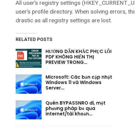
All user’s registry settings (HKEY_CURRENT_USE
user’s profile directory. When solving errors, this
drastic as all registry settings are lost.
RELATED POSTS
HƯỚNG DẪN KHẮC PHỤC LỖI
PDF KHÔNG HIỂN THỊ
PREVIEW TRONG…
Microsoft: Các bản cập nhật
Windows 11 và Windows
Server…
Quên BYPASSNRO đi, một
phương pháp bỏ qua
internet/tài khoản…