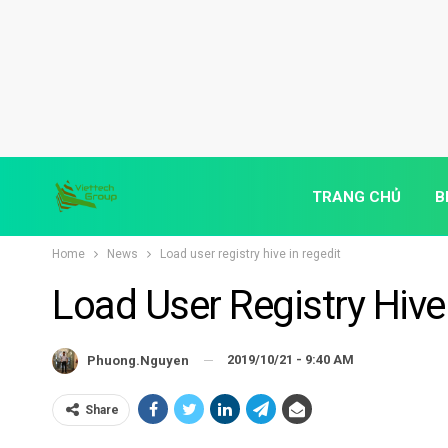
TRANG CHỦ
B
Home
News
Load user registry hive in regedit
Load User Registry Hive
2019/10/21 - 9:40 AM
Phuong.nguyen
Share