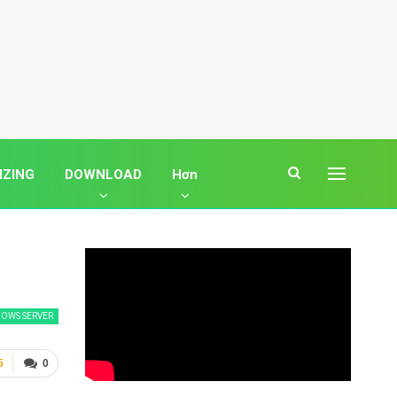
IZING
DOWNLOAD
Hơn
OWS SERVER
5
0