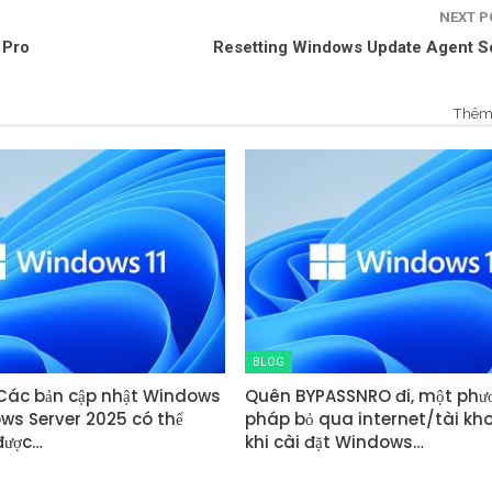
NEXT 
 Pro
Resetting Windows Update Agent Se
Thêm 
BLOG
 Các bản cập nhật Windows
Quên BYPASSNRO đi, một phư
ows Server 2025 có thể
pháp bỏ qua internet/tài kh
được…
khi cài đặt Windows…