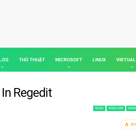
LOG
THỦ THUẬT
MICROSOFT
LINUX
VIRTUAL
 In Regedit
NEWS
WINDOWS
WIND
81