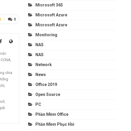
Microsoft 365
Microsoft Azure
5
0
Microsoft Azure
Monitoring
NAS
 các
NAS
, CCNA,
Network
ng chia
News
thống
Office 2019
phí,
Open Source
oud,
PC
giải
Phần Mềm Office
Phần Mềm Phục Hồi