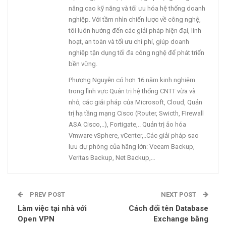
nâng cao kỹ năng và tối ưu hóa hệ thống doanh
nghiệp. Với tầm nhìn chiến lược về công nghệ,
tôi luôn hướng đến các giải pháp hiện đại, linh
hoạt, an toàn và tối ưu chi phí, giúp doanh
nghiệp tận dụng tối đa công nghệ để phát triển
bền vững.
Phương Nguyễn có hơn 16 năm kinh nghiệm
trong lĩnh vực Quản trị hệ thống CNTT vừa và
nhỏ, các giải pháp của Microsoft, Cloud, Quản
trị hạ tầng mạng Cisco (Router, Swicth, FIrewall
ASA Cisco,..), Fortigate,.. Quản trị ảo hóa
Vmware vSphere, vCenter,..Các giải pháp sao
lưu dự phòng của hãng lớn: Veeam Backup,
Veritas Backup, Net Backup,…
PREV POST
NEXT POST
Làm việc tại nhà với
Cách đổi tên Database
Open VPN
Exchange bằng