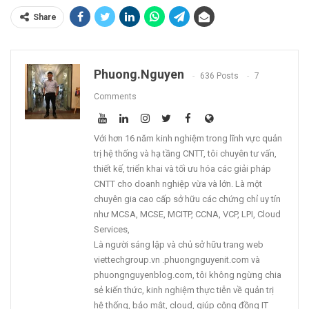
Share
Phuong.nguyen
636 Posts
7
Comments
Với hơn 16 năm kinh nghiệm trong lĩnh vực quản
trị hệ thống và hạ tầng CNTT, tôi chuyên tư vấn,
thiết kế, triển khai và tối ưu hóa các giải pháp
CNTT cho doanh nghiệp vừa và lớn. Là một
chuyên gia cao cấp sở hữu các chứng chỉ uy tín
như MCSA, MCSE, MCITP, CCNA, VCP, LPI, Cloud
Services,
Là người sáng lập và chủ sở hữu trang web
viettechgroup.vn .phuongnguyenit.com và
phuongnguyenblog.com, tôi không ngừng chia
sẻ kiến thức, kinh nghiệm thực tiễn về quản trị
hệ thống, bảo mật, cloud, giúp cộng đồng IT