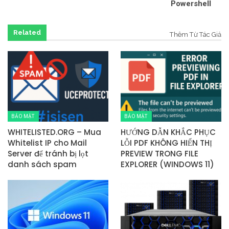
Powershell
Related
Thêm Từ Tác Giả
BẢO MẬT
BẢO MẬT
WHITELISTED.ORG – Mua
HƯỚNG DẪN KHẮC PHỤC
Whitelist IP cho Mail
LỖI PDF KHÔNG HIỂN THỊ
Server để tránh bị lọt
PREVIEW TRONG FILE
danh sách spam
EXPLORER (WINDOWS 11)