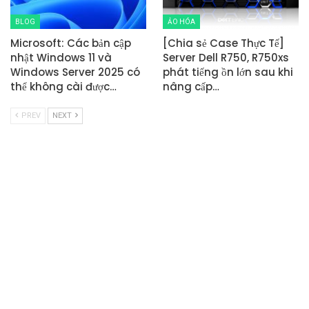
BLOG
ẢO HÓA
Microsoft: Các bản cập
[Chia sẻ Case Thực Tế]
nhật Windows 11 và
Server Dell R750, R750xs
Windows Server 2025 có
phát tiếng ồn lớn sau khi
thể không cài được…
nâng cấp…
PREV
NEXT