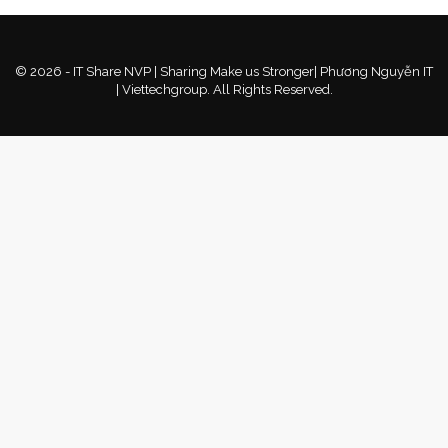
© 2026 - IT Share NVP | Sharing Make us Stronger| Phương Nguyễn IT
| Viettechgroup. All Rights Reserved.