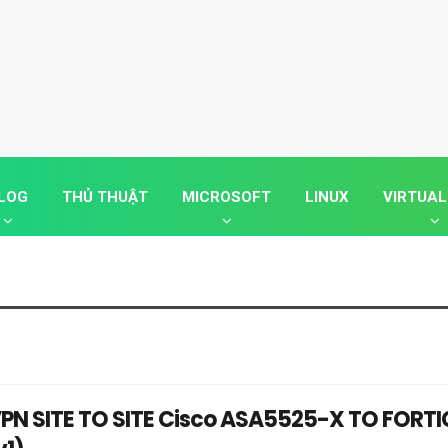
LOG
THỦ THUẬT
MICROSOFT
LINUX
VIRTUAL
VPN SITE TO SITE Cisco ASA5525-X TO FORT