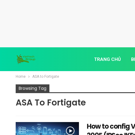
TRANG CHỦ
B
Home
ASA to Fortigate
Browsing Tag
ASA To Fortigate
How to config 