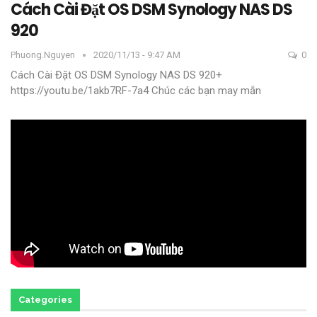
Cách Cài Đặt OS DSM Synology NAS DS
920
Phuong.nguyen
2020/11/13 - 9:47 AM
0
Cách Cài Đặt OS DSM Synology NAS DS 920+
https://youtu.be/1akb7RF-7a4
Chúc các bạn may mắn
Categories