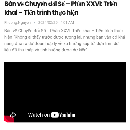
Bàn về Chuyển đổi Số – Phần XXVI: Triển
khai – Tiến trình thực hiện
Phuong.nguyen
2024/02/29 - 4:01 AM
Bàn về Chuyển đổi Số - Phần XXVI: Triển khai – Tiến trình thực
hiện
“Không ai thấy trước được tương lai, nhưng bạn vẫn có khả
năng đưa ra dự đoán hợp lý về xu hướng sắp tới dựa trên dữ
liệu đã thu thập và tình huống được dự kiến”
…