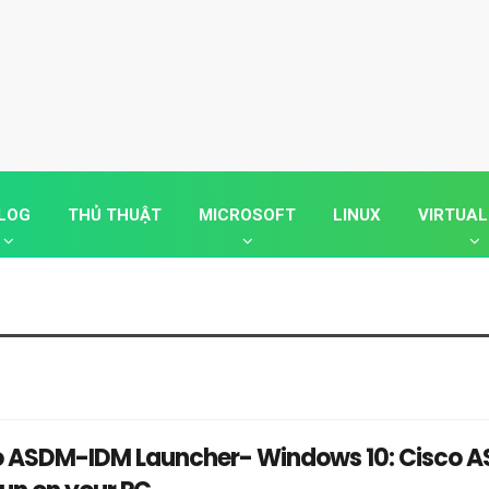
LOG
THỦ THUẬT
MICROSOFT
LINUX
VIRTUAL
co ASDM-IDM Launcher- Windows 10: Cisco 