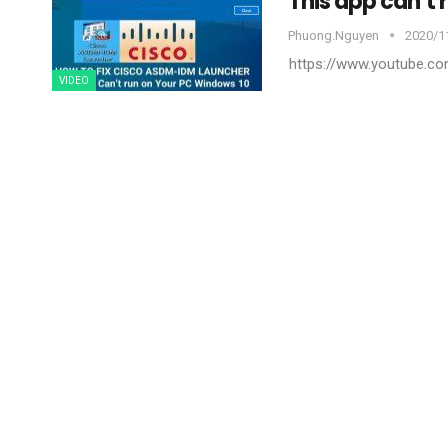
This app can’t 
Phuong.nguyen
2020/11
https://www.youtube.
VIDEO