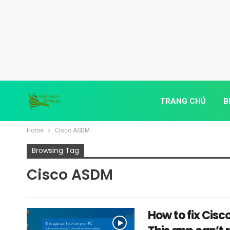
TRANG CHỦ
B
Home
Cisco ASDM
Browsing Tag
Cisco ASDM
How to fix Cis