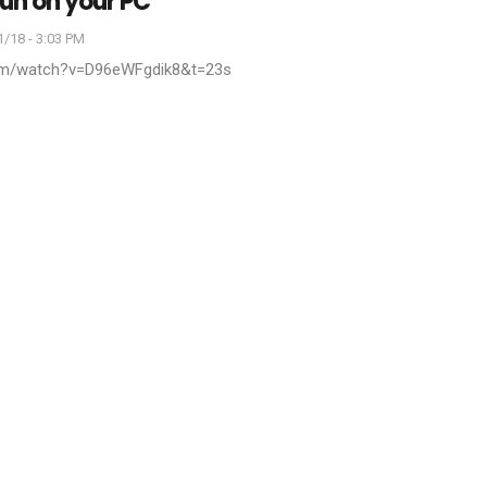
run on your PC
/18 - 3:03 PM
com/watch?v=D96eWFgdik8&t=23s