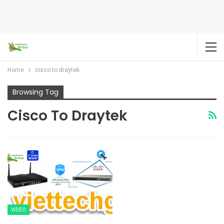
Home
cisco to draytek
Browsing Tag
Cisco To Draytek
VIDEO