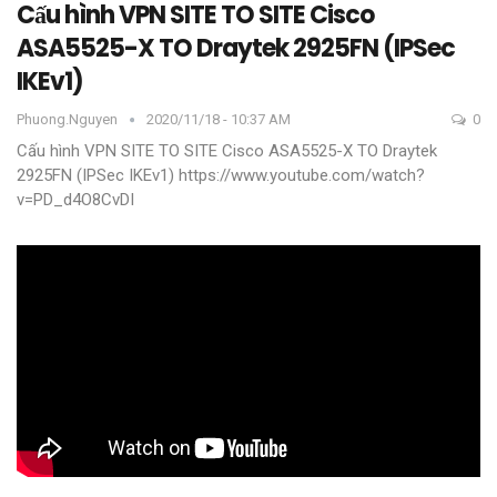
Cấu hình VPN SITE TO SITE Cisco
ASA5525-X TO Draytek 2925FN (IPSec
IKEv1)
Phuong.nguyen
2020/11/18 - 10:37 AM
0
Cấu hình VPN SITE TO SITE Cisco ASA5525-X TO Draytek
2925FN (IPSec IKEv1)
https://www.youtube.com/watch?
v=PD_d4O8CvDI