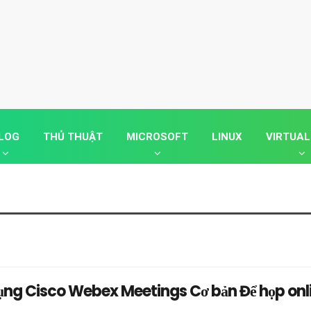
LOG
THỦ THUẬT
MICROSOFT
LINUX
VIRTUAL
ụng Cisco Webex Meetings Cơ bản Để họp onl