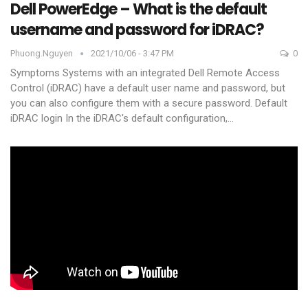
Dell PowerEdge – What is the default
username and password for iDRAC?
Phuong.nguyen
2021/10/06 - 3:47 PM
0
Symptoms
Systems with an integrated Dell Remote Access
Control (iDRAC) have a default user name and password, but
you can also configure them with a secure password.
Default
iDRAC login
In the iDRAC's default configuration,
…