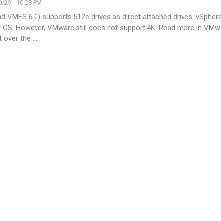
/29 - 10:28 PM
 VMFS 6.0) supports 512e drives as direct attached drives. vSphe
t OS. However, VMware still does not support 4K. Read more in VMw
 over the
…