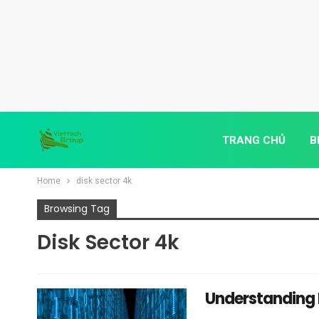
TRANG CHỦ
B
Home
disk sector 4k
Browsing Tag
Disk Sector 4k
Understanding H