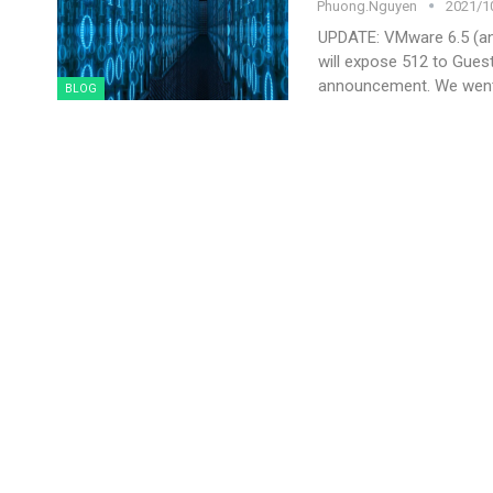
Phuong.nguyen
2021/10
UPDATE: VMware 6.5 (and
will expose 512 to Gues
announcement.
We went
BLOG