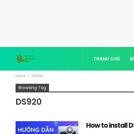
TRANG CHỦ
B
Home
DS920
Browsing Tag
DS920
How to install