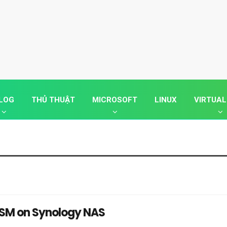
LOG
THỦ THUẬT
MICROSOFT
LINUX
VIRTUAL
 DSM on Synology NAS