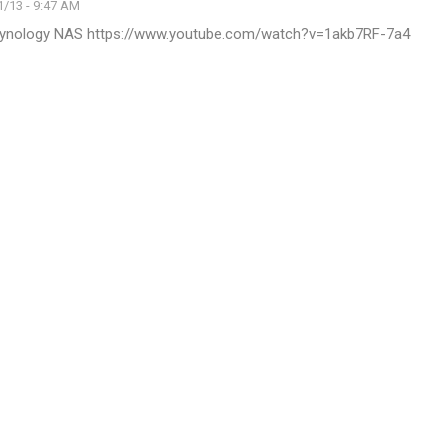
1/13 - 9:47 AM
 Synology NAS
https://www.youtube.com/watch?v=1akb7RF-7a4