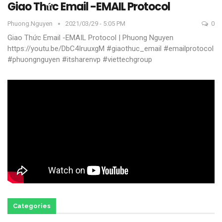
Giao Thức Email -EMAIL Protocol
Phuong.nguyen
2021/03/29 - 5:05 PM
0
Giao Thức Email -EMAIL Protocol | Phuong Nguyen
https://youtu.be/DbC4IruuxgM
#giaothuc_email #emailprotocol
#phuongnguyen #itsharenvp #viettechgroup
Categories