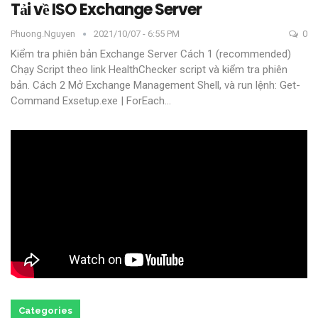
Tải về ISO Exchange Server
Phuong.nguyen
2021/10/07 - 6:55 PM
0
Kiểm tra phiên bản Exchange Server
Cách 1 (recommended)
Chạy Script theo link HealthChecker script và kiểm tra phiên
bản.
Cách 2 Mở Exchange Management Shell, và run lệnh:
Get-
Command Exsetup.exe | ForEach
…
Categories