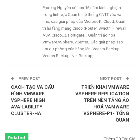
Phương Nguyễn có hơn 16 năm kinh nghiệm
trong lĩnh vực Quản trị hệ thống CNTT vừa và
nhỏ, các giải pháp của Microsoft, Cloud, Quản
trị hạ tầng mạng Cisco (Router, Swicth, FIrewall
ASA Cisco,..), Fortigate,.. Quản trị ảo hóa
Vmware vSphere, vCenter,..Các giải pháp sao
lưu dự phòng của hãng lớn: Veeam Backup,
Veritas Backup, Net Backup,…
PREV POST
NEXT POST
CÁCH TẠO VÀ CẤU
TRIỂN KHAI VMWARE
HÌNH VMWARE
VSPHERE REPLICATION
VSPHERE HIGH
TRÊN NỀN TẢNG ẢO
AVAILABILITY
HOÁ VAMWARE
CLUSTER-HA
VSPHERE-P1- TỔNG
QUAN
Related
Thêm Từ Tác Giả