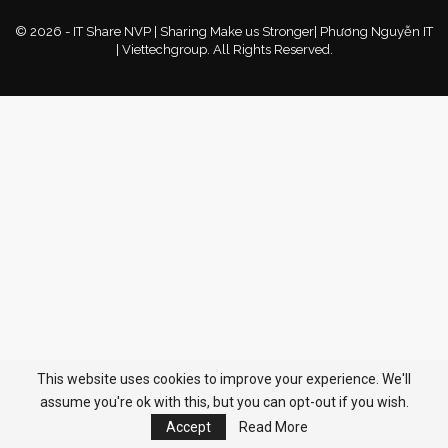
© 2026 - IT Share NVP | Sharing Make us Stronger| Phương Nguyễn IT
| Viettechgroup. All Rights Reserved.
This website uses cookies to improve your experience. We'll
assume you're ok with this, but you can opt-out if you wish.
Accept
Read More