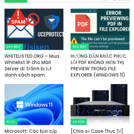
BẢO MẬT
BẢO MẬT
WHITELISTED.ORG – Mua
HƯỚNG DẪN KHẮC PHỤC
Whitelist IP cho Mail
LỖI PDF KHÔNG HIỂN THỊ
Server để tránh bị lọt
PREVIEW TRONG FILE
danh sách spam
EXPLORER (WINDOWS 11)
BLOG
ẢO HÓA
Microsoft: Các bản cập
[Chia sẻ Case Thực Tế]