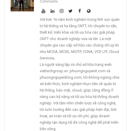
Comments
Với hơn 16 năm kinh nghiệm trong lĩnh vực quản
trị hệ thống và hạ tầng CNTT, tôi chuyên tư vấn,
thiết kế, triển khai và tối ưu hóa các giải pháp
CNTT cho doanh nghiệp vừa và lớn. Là một
chuyên gia cao cấp sở hữu các chứng chỉ uy tín
như MCSA, MCSE, MCITP, CCNA, VCP, LPI, Cloud
Services,
Là người sáng lập và chủ sở hữu trang web
viettechgroup.vn .phuongnguyenit.com và
phuongnguyenblog.com, tôi không ngừng chia
sẻ kiến thức, kinh nghiệm thực tiễn về quản trị
hệ thống, bảo mật, cloud, giúp cộng đồng IT
nâng cao kỹ năng và tối ưu hóa hệ thống doanh
nghiệp. Với tầm nhìn chiến lược về công nghệ,
tôi luôn hướng đến các giải pháp hiện đại, linh
hoạt, an toàn và tối ưu chi phí, giúp doanh
nghiệp tận dụng tối đa công nghệ để phát triển
bền vững.