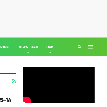
IZING
DOWNLOAD
Hơn
45-1A