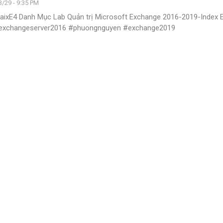
/29 - 9:35 PM
8aixE4
Danh Mục Lab Quản trị Microsoft Exchange 2016-2019-Index 
#exchangeserver2016 #phuongnguyen #exchange2019